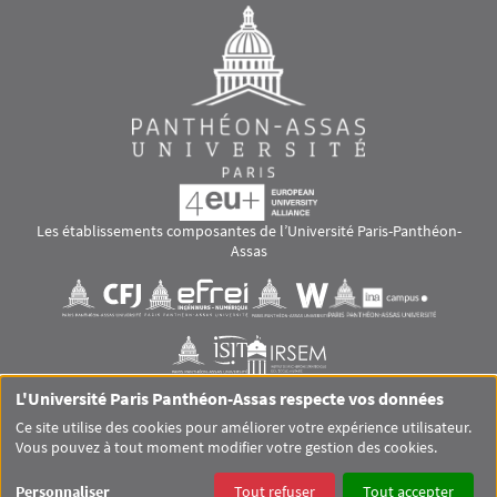
Les établissements composantes de l’Université Paris-Panthéon-
Assas
Images
Visuel svg
Visuel svg
Visuel svg
Visuel svg
Visuel svg
Visuel svg
L'Université Paris Panthéon-Assas respecte vos données
RS footer
Ce site utilise des cookies pour améliorer votre expérience utilisateur.
Vous pouvez à tout moment modifier votre gestion des cookies.
Pied de page Assas Principal
SITEMAP
GLOSSAIRE
MENTIONS LÉGALES
Personnaliser
Tout refuser
Tout accepter