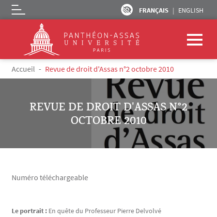
FRANÇAIS
ENGLISH
Logo
Aller au contenu principal
Fil d'Ariane
Accueil
Revue de droit d'Assas n°2 octobre 2010
REVUE DE DROIT D'ASSAS N°2
OCTOBRE 2010
Numéro téléchargeable
Le portrait :
En quête du Professeur Pierre Delvolvé
Texte