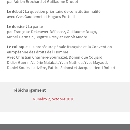
par Adrien Brochard et Guillaume Drouot
Le débat :
La question prioritaire de constitutionnalité
avec Yves Gaudemet et Hugues Portelli
Le dossier :
La parité
par Françoise Dekeuwer-Défossez, Guillaume Drago,
Michel Germain, Brigitte Grésy et Benoît Moore
Le colloque :
La procédure pénale française et la Convention
européenne des droits de l'Homme
Avec Christian Charrière-Bournazel, Dominique Coujard,
Didier Guérin, Valérie Malabat, Yvan Mathieu, Yves Mayaud,
Daniel Soulez Larivière, Patrice Spinosi et Jacques-Henri Robert
Titre
Téléchargement
Bloc(s) libre(s)
Numéro 2, octobre 2010
Texte