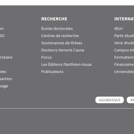
RECHERCHE
INTERNA
on
Écoles doctorales
4EU+
OOC
Centres de recherche
Partir étud
Soutenances de thèses
Venir étudi
Docteurs Honoris Causa
Campus in
rsitaire
Focus
Formations
Les Éditions Panthéon-Assas
Financeme
nées
Publications
Universités
nsertion
ssage
AGORASSAS
#