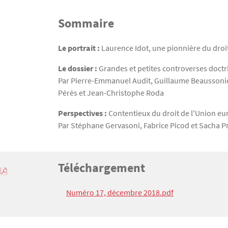
Sommaire
Texte
Le portrait :
Laurence Idot, une pionnière du droi
Le dossier :
Grandes et petites controverses doctri
Par Pierre-Emmanuel Audit, Guillaume Beaussonie
Pérès et Jean-Christophe Roda
Perspectives :
Contentieux du droit de l'Union e
Par Stéphane Gervasoni, Fabrice Picod et Sacha P
Titre
Téléchargement
Bloc(s) libre(s)
Texte
Numéro 17, décembre 2018.pdf