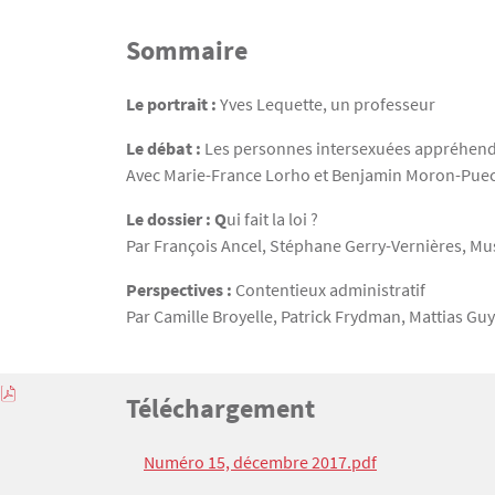
Sommaire
Texte
Le portrait :
Yves Lequette, un professeur
Le débat :
Les personnes intersexuées appréhendé
Avec Marie-France Lorho et Benjamin Moron-Pue
Le dossier : Q
ui fait la loi ?
Par François Ancel, Stéphane Gerry-Vernières, Mus
Perspectives :
Contentieux administratif
Par Camille Broyelle, Patrick Frydman, Mattias Gu
Titre
Téléchargement
Bloc(s) libre(s)
Texte
Numéro 15, décembre 2017.pdf