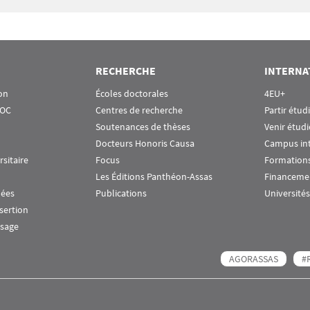
RECHERCHE
INTERNA
on
Écoles doctorales
4EU+
OOC
Centres de recherche
Partir étud
Soutenances de thèses
Venir étudi
Docteurs Honoris Causa
Campus in
rsitaire
Focus
Formations
Les Éditions Panthéon-Assas
Financeme
nées
Publications
Universités
nsertion
ssage
AGORASSAS
#