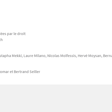
es par le droit
ch
tapha Mekki, Laure Milano, Nicolas Molfessis, Hervé Moysan, Bernar
yomar et Bertrand Seiller