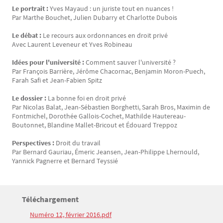
Le portrait :
Yves Mayaud : un juriste tout en nuances !
Par Marthe Bouchet, Julien Dubarry et Charlotte Dubois
Le débat :
Le recours aux ordonnances en droit privé
Avec Laurent Leveneur et Yves Robineau
Idées pour l'université :
Comment sauver l'université ?
Par François Barrière, Jérôme Chacornac, Benjamin Moron-Puech,
Farah Safi et Jean-Fabien Spitz
Le dossier :
La bonne foi en droit privé
Par Nicolas Balat, Jean-Sébastien Borghetti, Sarah Bros, Maximin de
Fontmichel, Dorothée Gallois-Cochet, Mathilde Hautereau-
Boutonnet, Blandine Mallet-Bricout et Édouard Treppoz
Perspectives :
Droit du travail
Par Bernard Gauriau, Émeric Jeansen, Jean-Philippe Lhernould,
Yannick Pagnerre et Bernard Teyssié
Titre
Téléchargement
Bloc(s) libre(s)
Numéro 12, février 2016.pdf
Texte