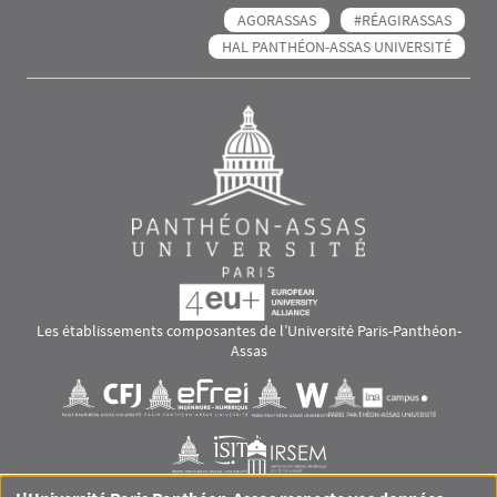
AGORASSAS
#RÉAGIRASSAS
HAL PANTHÉON-ASSAS UNIVERSITÉ
Les établissements composantes de l’Université Paris-Panthéon-
Assas
Images
Visuel svg
Visuel svg
Visuel svg
Visuel svg
Visuel svg
Visuel svg