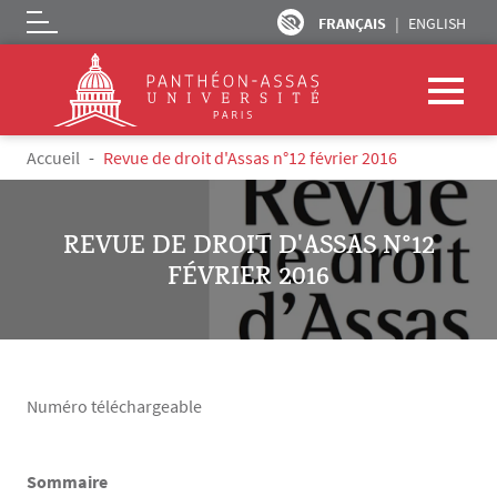
FRANÇAIS
ENGLISH
Logo
Aller au contenu principal
Fil d'Ariane
Accueil
Revue de droit d'Assas n°12 février 2016
REVUE DE DROIT D'ASSAS N°12
FÉVRIER 2016
Numéro téléchargeable
Sommaire
Texte