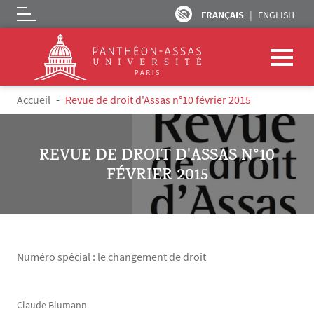
FRANÇAIS
ENGLISH
Logo
Aller au contenu principal
Fil d'Ariane
Accueil
Revue de droit d'Assas n°10 février 2015
REVUE DE DROIT D'ASSAS N°10
FÉVRIER 2015
Numéro spécial : le changement de droit
Claude Blumann
Texte