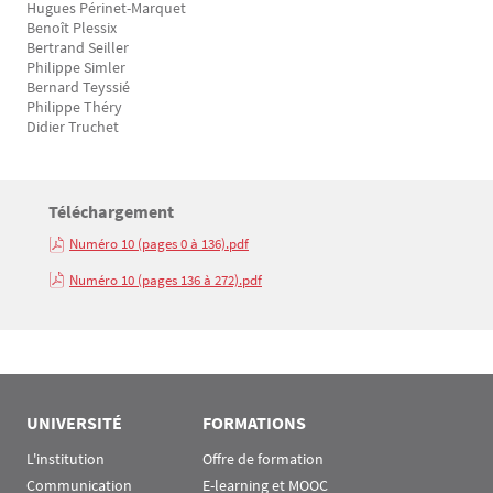
Hugues Périnet-Marquet
Benoît Plessix
Bertrand Seiller
Philippe Simler
Bernard Teyssié
Philippe Théry
Didier Truchet
Titre
Téléchargement
Bloc(s) libre(s)
Numéro 10 (pages 0 à 136).pdf
Texte
Numéro 10 (pages 136 à 272).pdf
UNIVERSITÉ
FORMATIONS
L'institution
Offre de formation
Communication
E-learning et MOOC