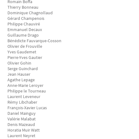
Romain Boffa
Thierry Bonneau
Dominique Chagnollaud
Gérard Champenois
Philippe Chauviré
Emmanuel Decaux
Guillaume Drago
Bénédicte Fauvarque-Cosson
Olivier de Frouville
Yves Gaudemet
Pierre-Yves Gautier
Olivier Gohin
Serge Guinchard
Jean Hauser
Agathe Lepage
Anne-Marie Leroyer
Philippe le Tourneau
Laurent Leveneur
Rémy Libchaber
François-Xavier Lucas
Daniel Mainguy
Valérie Malabat
Denis Mazeaud
Horatia Muir Watt
Laurent Neyret