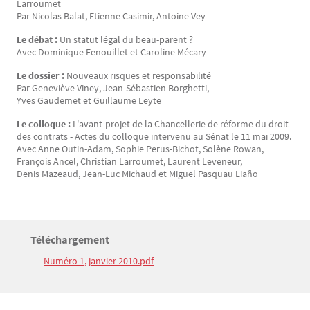
Larroumet
Par Nicolas Balat, Etienne Casimir, Antoine Vey
Le débat :
Un statut légal du beau-parent ?
Avec Dominique Fenouillet et Caroline Mécary
Le dossier :
Nouveaux risques et responsabilité
Par Geneviève Viney, Jean-Sébastien Borghetti,
Yves Gaudemet et Guillaume Leyte
Le colloque :
L'avant-projet de la Chancellerie de réforme du droit
des contrats - Actes du colloque intervenu au Sénat le 11 mai 2009.
Avec Anne Outin-Adam, Sophie Perus-Bichot, Solène Rowan,
François Ancel, Christian Larroumet, Laurent Leveneur,
Denis Mazeaud, Jean-Luc Michaud et Miguel Pasquau Liaño
Titre
Téléchargement
Bloc(s) libre(s)
Numéro 1, janvier 2010.pdf
Texte