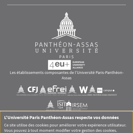
Les établissements composantes de l’Université Paris-Panthéon-
Assas
Images
Visuel svg
Visuel svg
Visuel svg
Visuel svg
Visuel svg
Visuel svg
L'Université Paris Panthéon-Assas respecte vos données
RS footer
Ce site utilise des cookies pour améliorer votre expérience utilisateur.
Vous pouvez à tout moment modifier votre gestion des cookies.