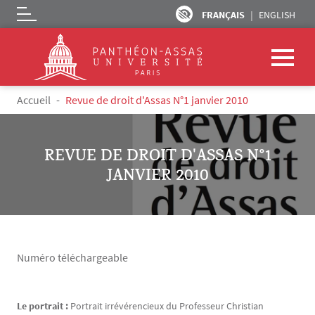
FRANÇAIS
ENGLISH
Logo
Aller au contenu principal
Fil d'Ariane
Accueil
Revue de droit d'Assas N°1 janvier 2010
REVUE DE DROIT D'ASSAS N°1
JANVIER 2010
Numéro téléchargeable
Le portrait :
Portrait irrévérencieux du Professeur Christian
Texte