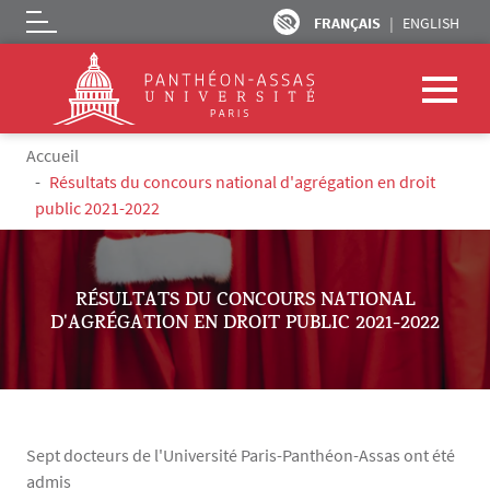
FRANÇAIS
ENGLISH
Logo
Aller au contenu principal
Fil d'Ariane
Accueil
Résultats du concours national d'agrégation en droit
public 2021-2022
RÉSULTATS DU CONCOURS NATIONAL
D'AGRÉGATION EN DROIT PUBLIC 2021-2022
Sept docteurs de l'Université Paris-Panthéon-Assas ont été
admis