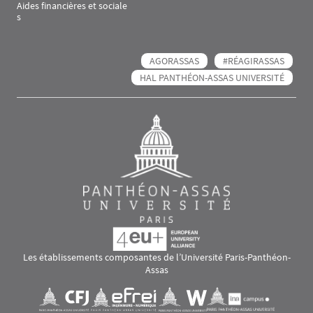
Aides financières et sociale
s
AGORASSAS
#RÉAGIRASSAS
HAL PANTHÉON-ASSAS UNIVERSITÉ
Les établissements composantes de l’Université Paris-Panthéon-
Assas
Images
Visuel svg
Visuel svg
Visuel svg
Visuel svg