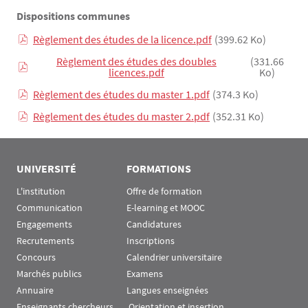
Dispositions communes
Règlement des études de la licence.pdf
(399.62 Ko)
Règlement des études des doubles
(331.66
licences.pdf
Ko)
Règlement des études du master 1.pdf
(374.3 Ko)
Règlement des études du master 2.pdf
(352.31 Ko)
Rubrique Assas EN
UNIVERSITÉ
FORMATIONS
L'institution
Offre de formation
Communication
E-learning et MOOC
Engagements
Candidatures
Recrutements
Inscriptions
Concours
Calendrier universitaire
Marchés publics
Examens
Annuaire
Langues enseignées
Enseignants chercheurs
 Orientation et insertion