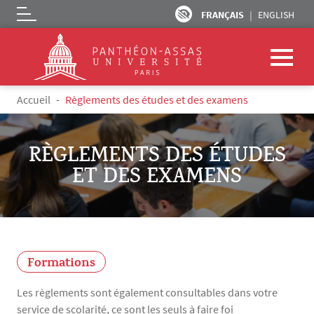
FRANÇAIS
ENGLISH
Logo
Aller au contenu principal
Fil d'Ariane
Accueil
Règlements des études et des examens
RÈGLEMENTS DES ÉTUDES
ET DES EXAMENS
Formations
Les règlements sont également consultables dans votre
service de scolarité, ce sont les seuls à faire foi