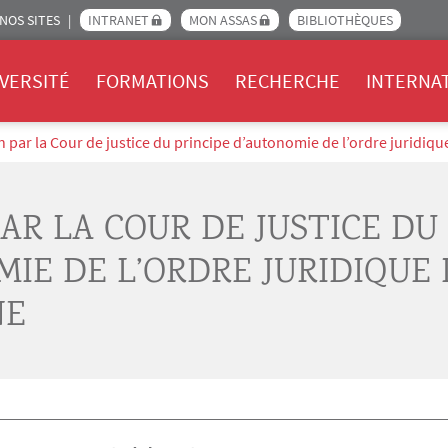
NOS SITES
INTRANET
MON ASSAS
BIBLIOTHÈQUES
Assas
VERSITÉ
FORMATIONS
RECHERCHE
INTERNA
n par la Cour de justice du principe d’autonomie de l’ordre juridiq
AR LA COUR DE JUSTICE DU
MIE DE L’ORDRE JURIDIQUE 
NE