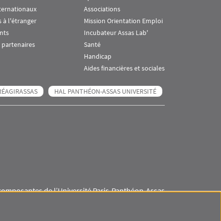
ternationaux
Associations
 à l'étranger
Mission Orientation Emploi
nts
Incubateur Assas Lab'
 partenaires
Santé
Handicap
Aides financières et sociales
RÉAGIRASSAS
HAL PANTHÉON-ASSAS UNIVERSITÉ
composantes de l’Université Paris-Panthéon-Assas
Visuel svg
Visuel svg
Visuel svg
Visuel svg