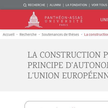
Menu liste sites Assas
RECHERCHE
ALUMNI
LA FONDATION
VOIR TOUS 
Menu 
Logo
UNI
Aller au contenu principal
Fil d'Ariane
Accueil
Recherche
Soutenances de thèses
La constructio
LA CONSTRUCTION P
PRINCIPE D’AUTONO
L’UNION EUROPÉEN