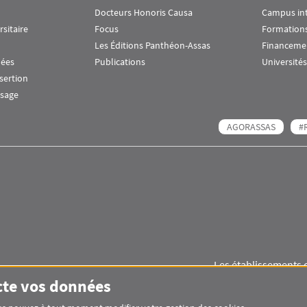
Docteurs Honoris Causa
Campus in
rsitaire
Focus
Formations
Les Éditions Panthéon-Assas
Financeme
nées
Publications
Universités
nsertion
ssage
AGORASSAS
#
Les établissements 
Images
Visuel svg
Visuel svg
cte vos données