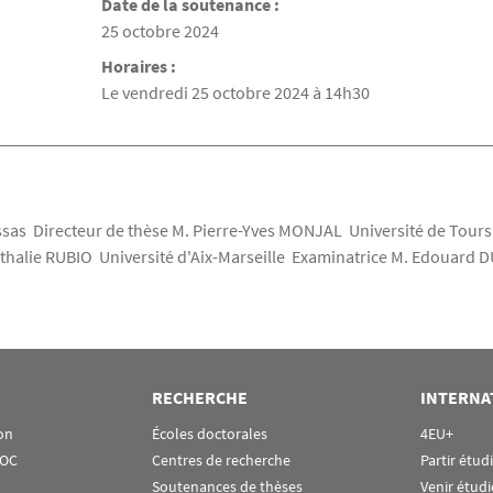
Date de la soutenance :
Date de la soutenance
25 octobre 2024
Horaires :
Le vendredi 25 octobre 2024 à 14h30
as Directeur de thèse M. Pierre-Yves MONJAL Université de Tours
thalie RUBIO Université d'Aix-Marseille Examinatrice M. Edouard
RECHERCHE
INTERNA
on
Écoles doctorales
4EU+
OOC
Centres de recherche
Partir étud
Soutenances de thèses
Venir étudi