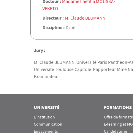
Docteur :
Madame Laetitia MOUSSA-
VEKETO
Directeur :
M. Claude BLUMANN
Discipline :
Droit
Jury :
M. Claude BLUMANN Université Paris Panthéon-Ass
Université Toulouse Capitole Rapporteur Mme Na
Examinateur
UNIVERSITÉ
FORMATIONS
L'institution
Offre de formati
Communication
E-learning et M
Engagements
Candidatures