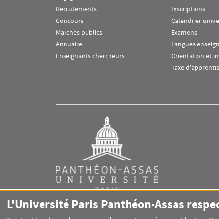
Recrutements
Inscriptions
Concours
Calendrier unive
Marchés publics
Examens
Annuaire
Langues enseig
Enseignants chercheurs
Orientation et i
Taxe d'apprenti
L'Université Paris Panthéon-Assas respe