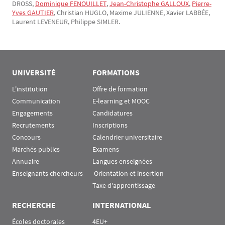
DROSS,
Dominique FENOUILLET
,
Jean-Christophe GALLOUX
,
Pierre-
Yves GAUTIER
, Christian HUGLO, Maxime JULIENNE, Xavier LABBÉE,
Laurent LEVENEUR, Philippe SIMLER.
UNIVERSITÉ
FORMATIONS
L'institution
Offre de formation
Communication
E-learning et MOOC
Engagements
Candidatures
Recrutements
Inscriptions
Concours
Calendrier universitaire
Marchés publics
Examens
Annuaire
Langues enseignées
Enseignants chercheurs
 Orientation et insertion
Taxe d'apprentissage
RECHERCHE
INTERNATIONAL
Écoles doctorales
4EU+