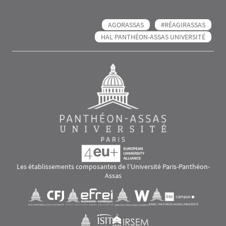
AGORASSAS
#RÉAGIRASSAS
HAL PANTHÉON-ASSAS UNIVERSITÉ
Les établissements composantes de l’Université Paris-Panthéon-
Assas
Images
Visuel svg
Visuel svg
Visuel svg
Visuel svg
Visuel svg
Visuel svg