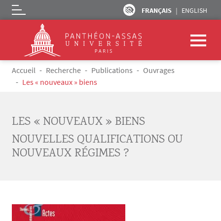
FRANÇAIS
ENGLISH
Logo
Aller au contenu principal
Fil d'Ariane
Accueil
Recherche
Publications
Ouvrages
Les « nouveaux » biens
LES « NOUVEAUX » BIENS
NOUVELLES QUALIFICATIONS OU
NOUVEAUX RÉGIMES ?