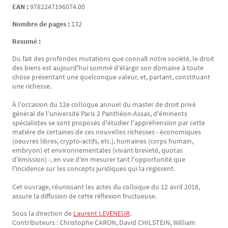
EAN :
9782247196074.00
Nombre de pages :
132
Resumé :
Du fait des profondes mutations que connaît notre société, le droit
des biens est aujourd'hui sommé d'élargir son domaine à toute
chose présentant une quelconque valeur, et, partant, constituant
une richesse.
À l'occasion du 12e colloque annuel du master de droit privé
général de l'université Paris 2 Panthéon-Assas, d'éminents
spécialistes se sont proposés d'étudier l'appréhension par cette
matière de certaines de ces nouvelles richesses - économiques
(oeuvres libres, crypto-actifs, etc.), humaines (corps humain,
embryon) et environnementales (vivant breveté, quotas
d'émission) -, en vue d'en mesurer tant l'opportunité que
l'incidence sur les concepts juridiques qui la régissent.
Cet ouvrage, réunissant les actes du colloque du 12 avril 2018,
assure la diffusion de cette réflexion fructueuse.
Sous la direction de
Laurent LEVENEUR
.
Contributeurs : Christophe CARON, David CHILSTEIN, William