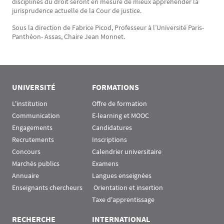
disciplines du droit seront en mesure de mieux appréhender la
jurisprudence actuelle de la Cour de justice.
Sous la direction de Fabrice Picod, Professeur à l’Université Paris-
Panthéon- Assas, Chaire Jean Monnet.
UNIVERSITÉ
FORMATIONS
L'institution
Offre de formation
Communication
E-learning et MOOC
Engagements
Candidatures
Recrutements
Inscriptions
Concours
Calendrier universitaire
Marchés publics
Examens
Annuaire
Langues enseignées
Enseignants chercheurs
 Orientation et insertion
Taxe d'apprentissage
RECHERCHE
INTERNATIONAL