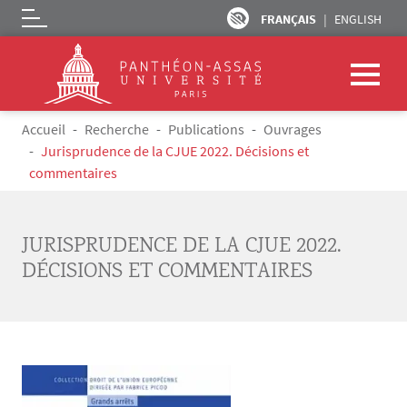
FRANÇAIS
ENGLISH
Logo
Aller au contenu principal
Fil d'Ariane
Accueil
Recherche
Publications
Ouvrages
Jurisprudence de la CJUE 2022. Décisions et
commentaires
JURISPRUDENCE DE LA CJUE 2022.
DÉCISIONS ET COMMENTAIRES