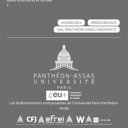
Aides financières et sociale
s
AGORASSAS
#RÉAGIRASSAS
HAL PANTHÉON-ASSAS UNIVERSITÉ
Les établissements composantes de l’Université Paris-Panthéon-
Assas
Images
Visuel svg
Visuel svg
Visuel svg
Visuel svg