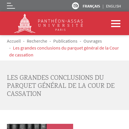
FRANÇAIS
ENGLISH
Logo
Aller au contenu principal
Fil d'Ariane
Accueil
Recherche
Publications
Ouvrages
Les grandes conclusions du parquet général de la Cour
de cassation
LES GRANDES CONCLUSIONS DU
PARQUET GÉNÉRAL DE LA COUR DE
CASSATION