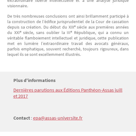
extraordinaire liberté intellectuelle et à une analyse juridique
visionnaire.
De très nombreuses conclusions ont ainsi brillamment participé à
la construction de l’édifice jurisprudentiel de la Cour de cassation
e
depuis sa création. Du début du XIX
siècle aux premières années
e
e
du XXI
siècle, sans oublier la III
République, qui a connu un
véritable flamboiement intellectuel et juridique, cette publication
met en lumière l’extraordinaire travail des avocats généraux,
parfois emphatique, souvent recherché, toujours rigoureux, dans
lequel ils se sont excellemment illustrés.
Titre
Plus d'informations
Bloc(s) libre(s)
Dernières parutions aux Éditions Panthéon-Assas juill
Texte
et 2017
Contact
:
epa@assas-universite.fr