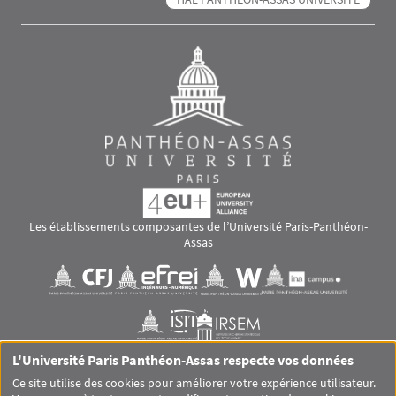
Les établissements composantes de l’Université Paris-Panthéon-
Assas
Images
Visuel svg
Visuel svg
Visuel svg
Visuel svg
Visuel svg
Visuel svg
L'Université Paris Panthéon-Assas respecte vos données
RS footer
Ce site utilise des cookies pour améliorer votre expérience utilisateur.