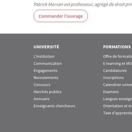
Patrick Morvan est professeur, agrégé de droit priv
Commander l'ouvrage
UNIVERSITÉ
FORMATIONS
L'institution
Offre de formati
Communication
E-learning et M
Engagements
Candidatures
Recrutements
Inscriptions
Concours
Calendrier unive
Marchés publics
Examens
Annuaire
Langues enseig
Enseignants chercheurs
Orientation et i
Taxe d'apprenti