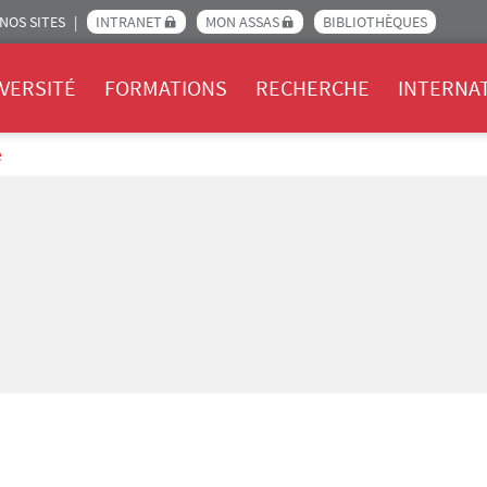
NOS SITES
INTRANET
MON ASSAS
BIBLIOTHÈQUES
Assas
VERSITÉ
FORMATIONS
RECHERCHE
INTERNA
e