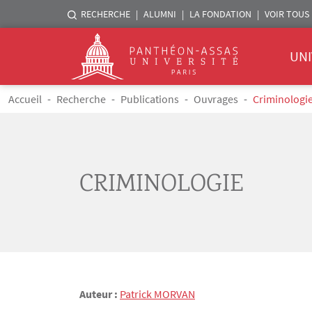
Menu liste sites Assas
RECHERCHE
ALUMNI
LA FONDATION
VOIR TOUS 
Menu 
Logo
UNI
Aller au contenu principal
Fil d'Ariane
Accueil
Recherche
Publications
Ouvrages
Criminologi
CRIMINOLOGIE
Auteur :
Patrick
MORVAN