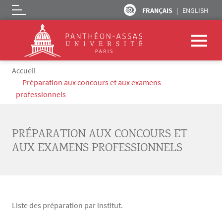
FRANÇAIS
ENGLISH
Logo
Aller au contenu principal
Fil d'Ariane
Accueil
Préparation aux concours et aux examens
professionnels
PRÉPARATION AUX CONCOURS ET
AUX EXAMENS PROFESSIONNELS
Liste des préparation par institut.