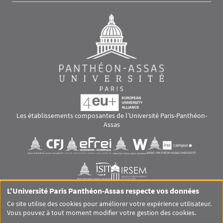
Les établissements composantes de l’Université Paris-Panthéon-
Assas
Images
Visuel svg
Visuel svg
Visuel svg
Visuel svg
Visuel svg
Visuel svg
L'Université Paris Panthéon-Assas respecte vos données
RS footer
Ce site utilise des cookies pour améliorer votre expérience utilisateur.
Vous pouvez à tout moment modifier votre gestion des cookies.