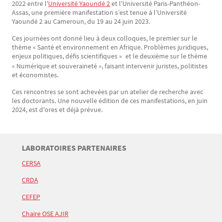
2022 entre l'
Université Yaoundé 2
et l'Université Paris-Panthéon-
Assas, une première manifestation s’est tenue à l’Université
Yaoundé 2 au Cameroun, du 19 au 24 juin 2023.
Ces journées ont donné lieu à deux colloques, le premier sur le
thème « Santé et environnement en Afrique. Problèmes juridiques,
enjeux politiques, défis scientifiques »
et le deuxième sur le thème
« Numérique et souveraineté », faisant intervenir juristes, politistes
et économistes.
Ces rencontres se sont achevées par un atelier de recherche avec
les doctorants. Une nouvelle édition de ces manifestations, en juin
2024, est d'ores et déjà prévue.
Titre
LABORATOIRES PARTENAIRES
Bloc(s) libre(s)
CERSA
Texte
CRDA
CEFEP
Chaire OSE AJIR