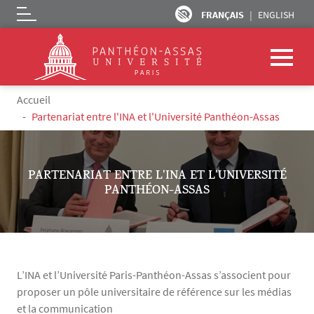
FRANÇAIS
ENGLISH
Logo
Aller au contenu principal
Fil d'Ariane
Accueil
Partenariat entre l'INA et l'Université Panthéon-Assas
PARTENARIAT ENTRE L'INA ET L'UNIVERSITÉ
PANTHÉON-ASSAS
L’INA et l’Université Paris-Panthéon-Assas s’associent pour
proposer un pôle universitaire de référence sur les médias
et la communication