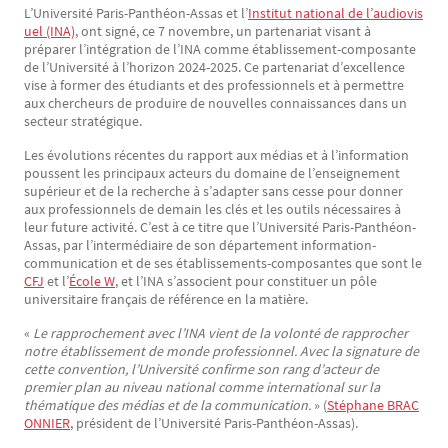
L’Université Paris-Panthéon-Assas et l’
Institut national de l’audiovis
Texte
uel (INA)
, ont signé, ce 7 novembre, un partenariat visant à
préparer l’intégration de l’INA comme établissement-composante
de l’Université à l’horizon 2024-2025. Ce partenariat d’excellence
vise à former des étudiants et des professionnels et à permettre
aux chercheurs de produire de nouvelles connaissances dans un
secteur stratégique.
Les évolutions récentes du rapport aux médias et à l’information
poussent les principaux acteurs du domaine de l’enseignement
supérieur et de la recherche à s’adapter sans cesse pour donner
aux professionnels de demain les clés et les outils nécessaires à
leur future activité. C’est à ce titre que l’Université Paris-Panthéon-
Assas, par l’intermédiaire de son département information-
communication et de ses établissements-composantes que sont le
CFJ
et l’
École W
, et l’INA s’associent pour constituer un pôle
universitaire français de référence en la matière.
«
Le rapprochement avec l’INA vient de la volonté de rapprocher
notre établissement de monde professionnel. Avec la signature de
cette convention, l’Université confirme son rang d’acteur de
premier plan au niveau national comme international sur la
thématique des médias et de la communication.
» (
Stéphane BRAC
ONNIER
, président de l’Université Paris-Panthéon-Assas).