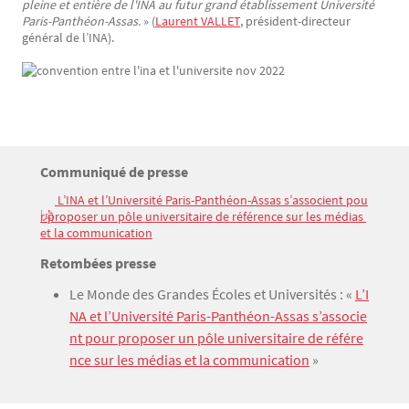
pleine et entière de l'INA au futur grand établissement Université
Paris-Panthéon-Assas.
» (
Laurent VALLET
, président-directeur
général de l’INA).
Titre
Communiqué de presse
Bloc(s) libre(s)
 L’INA et l’Université Paris-Panthéon-Assas s’associent pou
Texte
r proposer un pôle universitaire de référence sur les médias 
et la communication
Titre
Retombées presse
Texte
Le Monde des Grandes Écoles et Universités : «
L’I
NA et l’Université Paris-Panthéon-Assas s’associe
nt pour proposer un pôle universitaire de référe
nce sur les médias et la communication
»