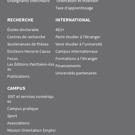
Enseignants chercheurs
 Orientation et insertion
Taxe d'apprentissage
RECHERCHE
INTERNATIONAL
Écoles doctorales
4EU+
Centres de recherche
Partir étudier à l'étranger
Soutenances de thèses
Venir étudier à l'université
Docteurs Honoris Causa
Campus internationaux
Focus
Formations à l'étranger
Les Éditions Panthéon-Ass
Financements
as
Universités partenaires
Publications
CAMPUS
 ENT et services numériqu
es
Campus pratique
Sport
Associations
Mission Orientation Emploi