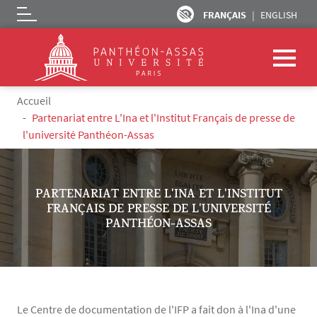
FRANÇAIS
ENGLISH
Logo
Aller au contenu principal
Fil d'Ariane
Accueil
Partenariat entre L'Ina et l'Institut Français de presse de
l'université Panthéon-Assas
PARTENARIAT ENTRE L'INA ET L'INSTITUT
FRANÇAIS DE PRESSE DE L'UNIVERSITÉ
PANTHÉON-ASSAS
Le Centre de documentation de l'IFP a fait don à l'Ina d'une