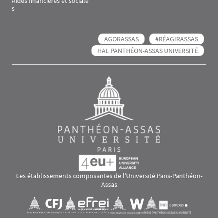
Aides financières et sociale
s
AGORASSAS
#RÉAGIRASSAS
HAL PANTHÉON-ASSAS UNIVERSITÉ
Les établissements composantes de l’Université Paris-Panthéon-
Assas
Images
Visuel svg
Visuel svg
Visuel svg
Visuel svg