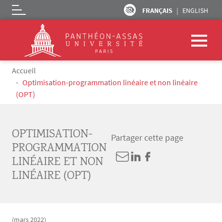
FRANÇAIS
ENGLISH
Logo
Aller au contenu principal
Fil d'Ariane
Accueil
Optimisation-programmation linéaire et non linéaire
(OPT)
OPTIMISATION-
Partager cette page
PROGRAMMATION
LINÉAIRE ET NON
LINÉAIRE (OPT)
(mars 2022)