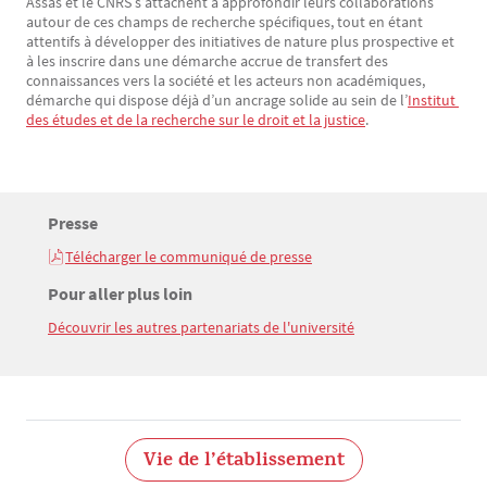
Assas et le CNRS s’attachent à approfondir leurs collaborations
autour de ces champs de recherche spécifiques, tout en étant
attentifs à développer des initiatives de nature plus prospective et
à les inscrire dans une démarche accrue de transfert des
connaissances vers la société et les acteurs non académiques,
démarche qui dispose déjà d’un ancrage solide au sein de l’
Institut 
des études et de la recherche sur le droit et la justice
.
Titre
Presse
Bloc(s) libre(s)
Télécharger le communiqué de presse
Texte
Titre
Pour aller plus loin
Découvrir les autres partenariats de l'université
Texte
Vie de l’établissement