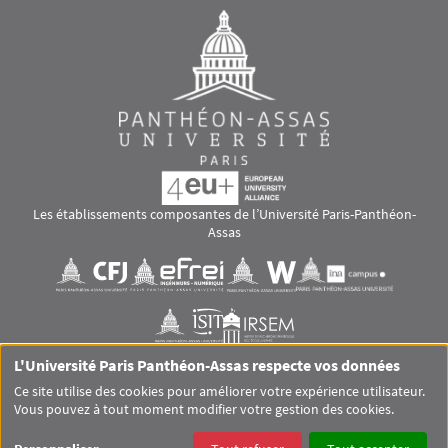
Les établissements composantes de l’Université Paris-Panthéon-
Assas
Images
Visuel svg
Visuel svg
Visuel svg
Visuel svg
Visuel svg
Visuel svg
L'Université Paris Panthéon-Assas respecte vos données
RS footer
Ce site utilise des cookies pour améliorer votre expérience utilisateur.
Vous pouvez à tout moment modifier votre gestion des cookies.
Pied de page Assas Principal
SITEMAP
GLOSSAIRE
MENTIONS LÉGALES