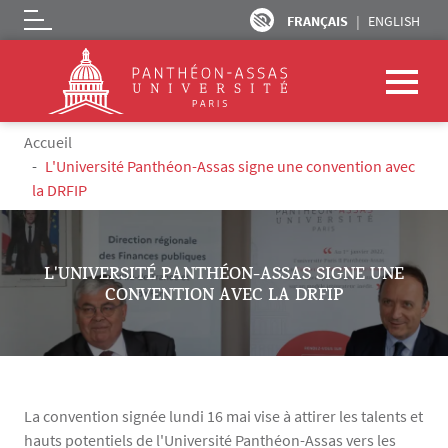
FRANÇAIS
ENGLISH
Logo
Aller au contenu principal
Fil d'Ariane
Accueil
L'Université Panthéon-Assas signe une convention avec
la DRFIP
L'UNIVERSITÉ PANTHÉON-ASSAS SIGNE UNE
CONVENTION AVEC LA DRFIP
La convention signée lundi 16 mai vise à attirer les talents et
hauts potentiels de l'Université Panthéon-Assas vers les