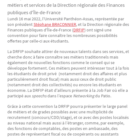
métiers et services de la Direction régionale des Finances
publiques d'Île-de-France
Lundi 16 mai 2022, l'Université Panthéon-Assas, représentée par
Texte
son président
Stéphane BRACONNIER
, et la Direction régionale des
Finances publiques d'Île-de-France (
DRFIP
) ont signé une
convention pour faire connaître les nombreuses possibilités
offertes par celle-ci aux étudiants.
La DRFIP souhaite attirer de nouveaux talents dans ses services, et
cherche donc à faire connaître ses métiers traditionnels mais
également de nouvelles fonctions comme le conseil qui se
développe fortement. Ces métiers peuvent intéresser tout à la fois
les étudiants de droit privé (notamment droit des affaires et plus
particulièrement droit fiscal) mais aussi ceux de droit public
(notamment droit des collectivités) ou encore les étudiants en
économie. La DRFIP était d'ailleurs présente à la Job Fair où elle a
participé aux
speechs
dans l’espace
Networking
du Patio.
Grâce à cette convention la DRFIP pourra présenter le large panel
de métiers et de grades possibles avec une multiplicité de
recrutement (concours/CDD/stage), et ce avec des postes localisés
au niveau national mais aussi à l’étranger, comme, par exemple,
des fonctions de comptables, des postes en ambassade, des
postes de représentant fiscal ou de coopérants ou assistants