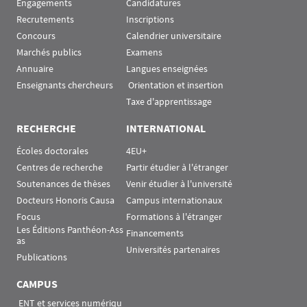
Engagements
Candidatures
Recrutements
Inscriptions
Concours
Calendrier universitaire
Marchés publics
Examens
Annuaire
Langues enseignées
Enseignants chercheurs
 Orientation et insertion
Taxe d'apprentissage
RECHERCHE
INTERNATIONAL
Écoles doctorales
4EU+
Centres de recherche
Partir étudier à l'étranger
Soutenances de thèses
Venir étudier à l'université
Docteurs Honoris Causa
Campus internationaux
Focus
Formations à l'étranger
Les Éditions Panthéon-Ass
Financements
as
Universités partenaires
Publications
CAMPUS
 ENT et services numériqu