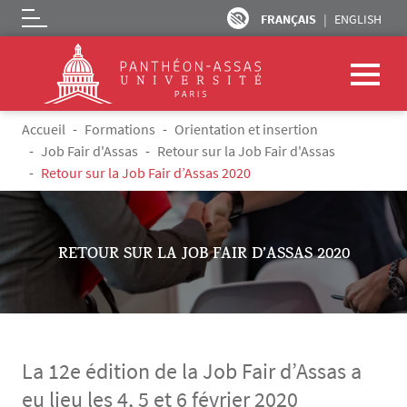
FRANÇAIS
ENGLISH
Logo
Aller au contenu principal
Fil d'Ariane
Accueil
Formations
Orientation et insertion
Job Fair d'Assas
Retour sur la Job Fair d'Assas
Retour sur la Job Fair d’Assas 2020
RETOUR SUR LA JOB FAIR D’ASSAS 2020
La 12e édition de la Job Fair d’Assas a
eu lieu les 4, 5 et 6 février 2020