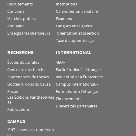
Recrutements
Inscriptions
Concours
Calendrier universitaire
Marchés publics
Examens
Annuaire
Langues enseignées
Enseignants chercheurs
 Orientation et insertion
Taxe d'apprentissage
RECHERCHE
INTERNATIONAL
Écoles doctorales
4EU+
Centres de recherche
Partir étudier à l'étranger
Soutenances de thèses
Venir étudier à l'université
Docteurs Honoris Causa
Campus internationaux
Focus
Formations à l'étranger
Les Éditions Panthéon-Ass
Financements
as
Universités partenaires
Publications
CAMPUS
 ENT et services numériqu
es