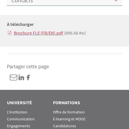
Contacts
À télécharger
Texte
Brochure FLE (FR/EN).pdf
(896.66 Ko)
Partager cette page
UNIVERSITÉ
FORMATIONS
L'institution
Offre de formation
Communication
E-learning et MOOC
Engagements
Candidatures