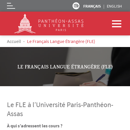
FRANÇAIS
ENGLISH
Logo
Aller au contenu principal
Fil d'Ariane
Accueil
Le Français Langue Étrangère (FLE)
LE FRANÇAIS LANGUE ÉTRANGÈRE (FLE)
Le FLE à l’Université Paris-Panthéon-
Assas
À qui s’adressent les cours ?
Texte