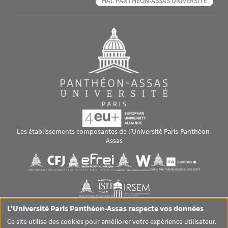
HAL PANTHÉON-ASSAS UNIVERSITÉ
Les établissements composantes de l’Université Paris-Panthéon-
Assas
Images
Visuel svg
Visuel svg
Visuel svg
Visuel svg
Visuel svg
Visuel svg
L'Université Paris Panthéon-Assas respecte vos données
RS footer
Ce site utilise des cookies pour améliorer votre expérience utilisateur.