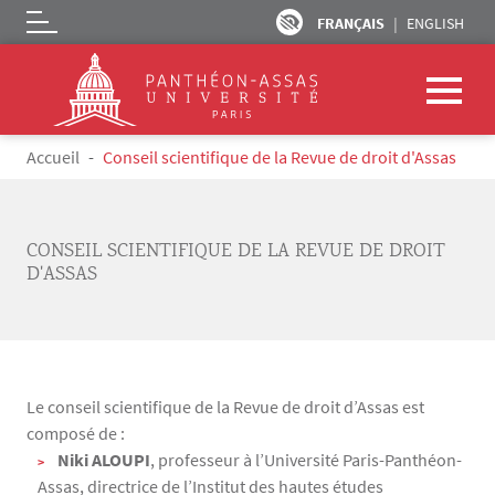
FRANÇAIS
ENGLISH
Logo
Aller au contenu principal
Fil d'Ariane
Accueil
Conseil scientifique de la Revue de droit d'Assas
CONSEIL SCIENTIFIQUE DE LA REVUE DE DROIT
D'ASSAS
Le conseil scientifique de la Revue de droit d’Assas est
composé de :
Texte
Niki ALOUPI
, professeur à l’Université Paris-Panthéon-
Assas, directrice de l’Institut des hautes études