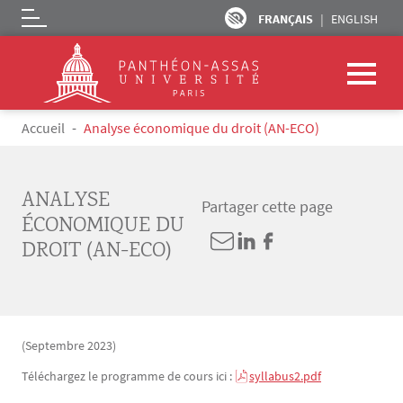
FRANÇAIS
ENGLISH
Logo
Aller au contenu principal
Fil d'Ariane
Accueil
Analyse économique du droit (AN-ECO)
ANALYSE
Partager cette page
ÉCONOMIQUE DU
DROIT (AN-ECO)
(Septembre 2023)
Téléchargez le programme de cours ici :
syllabus2.pdf