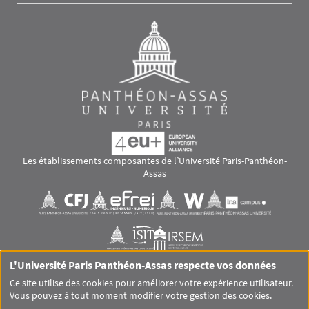
Les établissements composantes de l’Université Paris-Panthéon-
Assas
Images
Visuel svg
Visuel svg
Visuel svg
Visuel svg
Visuel svg
Visuel svg
L'Université Paris Panthéon-Assas respecte vos données
RS footer
Ce site utilise des cookies pour améliorer votre expérience utilisateur.
Vous pouvez à tout moment modifier votre gestion des cookies.