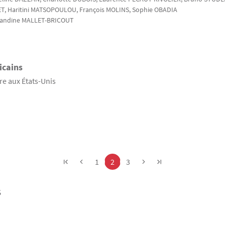
ET
, Haritini
MATSOPOULOU
, François
MOLINS
, Sophie
OBADIA
landine
MALLET-BRICOUT
icains
ire aux États-Unis
Page
Page
Page
1
2
3
s