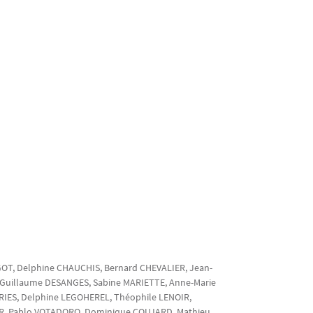
GOT
, Delphine
CHAUCHIS
, Bernard
CHEVALIER
, Jean-
 Guillaume
DESANGES
, Sabine
MARIETTE
, Anne-Marie
RIES
, Delphine
LEGOHEREL
, Théophile
LENOIR
,
R
, Pablo
VOTADORO
, Dominique
COUJARD
, Mathieu