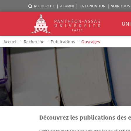
Menu liste sites Assas
RECHERCHE
ALUMNI
LA FONDATION
VOIR TOUS 
Menu 
Logo
UNI
Aller au contenu principal
Fil d'Ariane
Accueil
Recherche
Publications
Ouvrages
Découvrez les publications des 