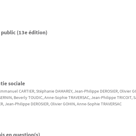
public (13e édition)
tie sociale
 Emmanuel
CARTIER
, Stéphanie
DAMAREY
, Jean-Philippe
DEROSIER
, Olivier
G
SERNIN
, Beverly
TOUDIC
, Anne-Sophie
TRAVERSAC
, Jean-Philippe
TRICOIT
, 
ER
, Jean-Philippe
DEROSIER
, Olivier
GOHIN
, Anne-Sophie
TRAVERSAC
is en question(s)