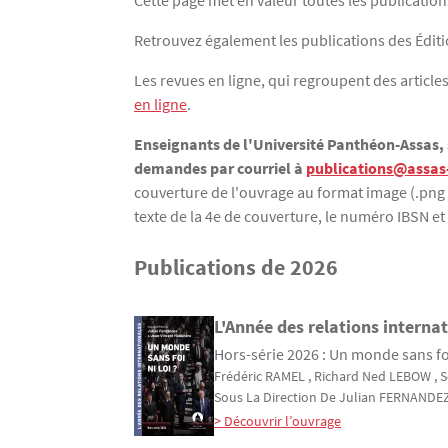
Cette page met en valeur toutes les publicatio
Retrouvez également les publications des Édi
Les revues en ligne, qui regroupent des article
en ligne
.
Enseignants de l'Université Panthéon-Assas, s
demandes par courriel à
publications@assas-
couverture de l'ouvrage au format image (.png o
texte de la 4e de couverture, le numéro IBSN et l
Publications de 2026
L'Année des relations interna
Hors-série 2026 : Un monde sans foi 
Frédéric
RAMEL
, Richard Ned
LEBOW
, 
Sous La Direction De
Julian
FERNANDE
> Découvrir l’ouvrage