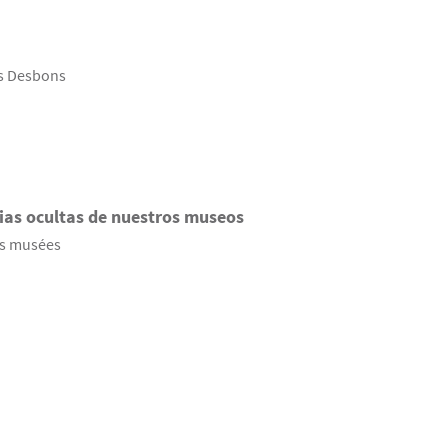
es Desbons
rias ocultas de nuestros museos
os musées