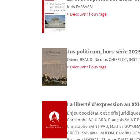
Idris
FASSASSI
> Découvrir l’ouvrage
Jus politicum, hors-série 202
Olivier
BEAUD
, Nicolas
CHIFFLOT
,
INSTI
> Découvrir l’ouvrage
La liberté d’expression au XXIe
Enjeux sociétaux et défis juridique
Christophe
SOULARD
, François
SAINT-
Christophe
SAINT-PAU
, Mattias
GUYOM
GRIVEL
, Sylvaine
LAULOM
, Caroline
HEN
Grégoire
LOISEAU
, Thomas
DAUTIEU
, 