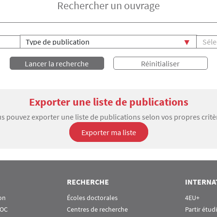
Rechercher un ouvrage
Titre
Type de publication
Exporter une liste de publications
s pouvez exporter une liste de publications selon vos propres critè
Exporter ma liste
RECHERCHE
INTERNA
on
Écoles doctorales
4EU+
OOC
Centres de recherche
Partir étud