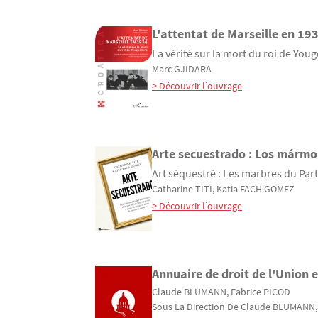
L'attentat de Marseille en 19
La vérité sur la mort du roi de You
Marc
GJIDARA
> Découvrir l’ouvrage
Arte secuestrado : Los mármo
Art séquestré : Les marbres du Pa
Catharine
TITI
, Katia
FACH GOMEZ
> Découvrir l’ouvrage
Annuaire de droit de l'Union
Claude
BLUMANN
, Fabrice
PICOD
Sous La Direction De
Claude
BLUMANN