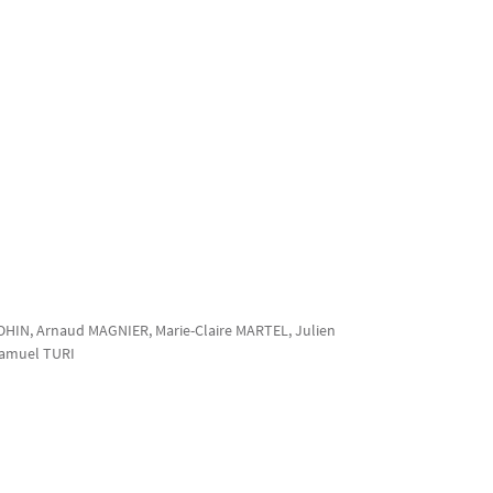
OHIN
, Arnaud
MAGNIER
, Marie-Claire
MARTEL
, Julien
Samuel
TURI