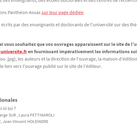
ns des enseignants, des écoles doctorales et des centres de recherc
tions Panthéon-Assas
sur leur page dédiée
.
s écrits par des enseignants et doctorants de l'université sur des th
i vous souhaitez que vos ouvrages apparaissent sur le site de l'
universite.fr
en fournissant impérativement les informations sui
u .jpg), les auteurs et la direction de l'ouvrage, la maison d'éditio
e lien vers l'ouvrage publié sur le site de l'éditeur.
tionales
ni loi ?
Serge
SUR
, Laura
PETTINAROLI
Z
, Jean-Vincent
HOLEINDRE