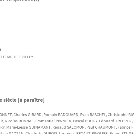
5
TUT MICHEL VILLEY
 siècle [à paraître]
s
BONNET
, Charles
GIRARD
, Romain
BADOUARD
, Evan
RASCHEL
, Christophe
BI
AR
, Nicolas
BONNAL
, Emmanuel
PIWNICA
, Pascal
BOUGY
, Edouard
TREPPOZ
,
RY
, Marie-Liesse
GUINAMANT
, Renaud
SALOMON
, Paul
CHAUMONT
, Fabrice
F
Céline
DAZZAN
, Charlotte
DUBOIS
, Laurence
PECAUT-RIVOLIER
, Bruno
STUDE