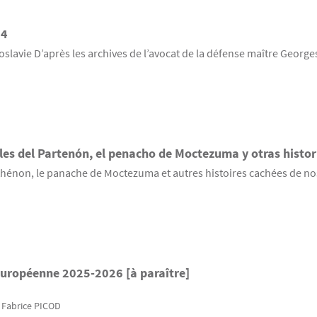
34
goslavie D’après les archives de l’avocat de la défense maître Georg
les del Partenón, el penacho de Moctezuma y otras histo
rthénon, le panache de Moctezuma et autres histoires cachées de n
 européenne 2025-2026 [à paraître]
, Fabrice
PICOD