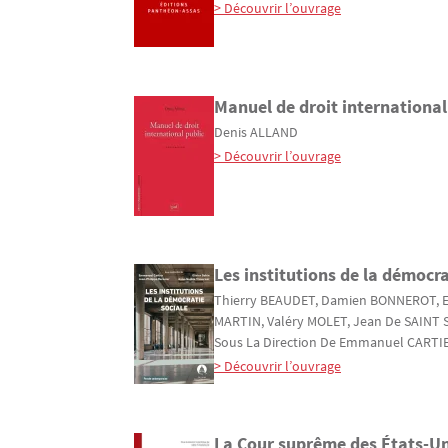
> Découvrir l’ouvrage
Manuel de droit international 
Denis
ALLAND
> Découvrir l’ouvrage
Les institutions de la démocra
Thierry
BEAUDET
, Damien
BONNEROT
,
MARTIN
, Valéry
MOLET
, Jean De
SAINT 
Sous La Direction De
Emmanuel
CARTI
> Découvrir l’ouvrage
La Cour suprême des États-Un