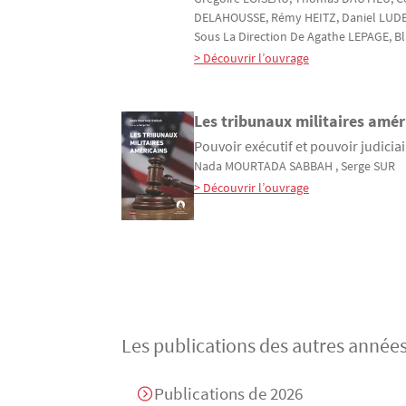
DELAHOUSSE
, Rémy
HEITZ
, Daniel
LUD
Sous La Direction De
Agathe
LEPAGE
, B
> Découvrir l’ouvrage
Les tribunaux militaires amér
Pouvoir exécutif et pouvoir judicia
Nada
MOURTADA SABBAH
, Serge
SUR
> Découvrir l’ouvrage
Pagination
Les publications des autres année
Publications de 2026