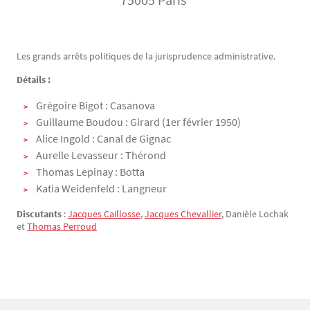
Les grands arrêts politiques de la jurisprudence administrative.
Texte
Détails :
Grégoire Bigot : Casanova
Guillaume Boudou : Girard (1er février 1950)
Alice Ingold : Canal de Gignac
Aurelle Levasseur : Thérond
Thomas Lepinay : Botta
Katia Weidenfeld : Langneur
Discutants
:
Jacques Caillosse
,
Jacques Chevallier
, Danièle Lochak
et
Thomas Perroud