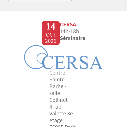
14
CERSA
14h-18h
OCT
Séminaire
2026
Centre
Sainte-
Barbe -
salle
Collinet
4 rue
Valette 3e
étage
75005 Paris