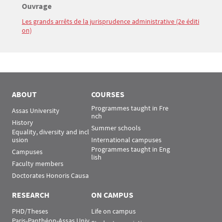
Titre
Ouvrage
Bloc(s) libre(s)
Les grands arrêts de la jurisprudence administrative (2e éditi
Texte
on)
ABOUT
COURSES
Programmes taught in Fre
Assas University
nch
History
Summer schools
Equality, diversity and incl
usion
International campuses
Programmes taught in Eng
Campuses
lish
Faculty members
Doctorates Honoris Causa
RESEARCH
ON CAMPUS
PHD/Theses
Life on campus
Paris-Panthéon-Assas Univ