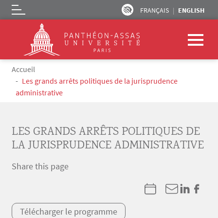
FRANÇAIS
ENGLISH
Logo
Skip to main content
Breadcrumb
Accueil
Les grands arrêts politiques de la jurisprudence
administrative
LES GRANDS ARRÊTS POLITIQUES DE
LA JURISPRUDENCE ADMINISTRATIVE
Share this page
Télécharger le programme