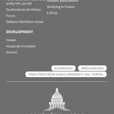
Student associations
ersity HAL portal
Studying in France
Soutenances de thèses
E-Shop
Focus
Éditions Panthéon-Assas
DEVELOPMENT
Career
AssasLab Incubator
Alumni
AGORASSAS
#RÉAGIRASSAS
PARIS-PANTHÉON-ASSAS UNIVERSITY HAL PORTAL