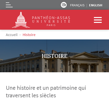
FRANÇAIS
ENGLISH
Logo
Skip to main content
Breadcrumb
Accueil
Histoire
HISTOIRE
Une histoire et un patrimoine qui
traversent les siècles