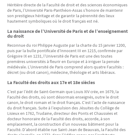
Héritière directe de la Faculté de droit et des sciences économiques
Texte
de Paris, l’Université Paris-Panthéon-Assas s’honore de maintenir
son prestigieux héritage et de garantir la pérennité des lieux
hautement symboliques où le droit français est né.
La naissance de l’Université de Paris et de l’enseignement
du droit
Reconnue du roi Philippe Auguste par la charte du 15 janvier 1200,
puis par la bulle pontificale d’Innocent III en 1215, confirmée par
Grégoire IX en 1231, l’Université de Paris est une des toutes
premières universités à fleurir en Europe et à irriguer la pensée
médiévale. L’Université de Paris comprend alors quatre Facultés :
décret (ou droit canon), médecine, théologie et arts libéraux.
La Faculté des droits aux 17e et 18e siècles
C’est par l’édit de Saint-Germain que Louis XIV crée, en 1679, la
Faculté des droits, où sont désormais enseignés, outre le droit
canon, le droit romain et le droit français. C’est l’acte de naissance
du droit français. Suite à l’expulsion des Jésuites du Collège de
Lisieux en 1762, Trudaine, directeur des Ponts et Chaussées et
docteur honoraire de la Faculté des droits, accorde, à son
emplacement, la construction d’un nouveau bâtiment pour la
Faculté. D’abord établie rue Saint-Jean de Beauvais, la Faculté des