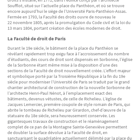
droits s’installe, en 1772, dans l’édifice conçu par l’architecte
Soufflot, situé sur l’actuelle place du Panthéon, et où se trouve
encore aujourd’hui le siège de l’Université Paris-Panthéon-Assas.
Fermée en 1793, la Faculté des droits ouvre de nouveau le
22 novembre 1805, après la promulgation du Code civil et la loi du
13 mars 1804, portant création des écoles modernes de droit.
La Faculté de droit de Paris
Durant le 19e siècle, le bâtiment de la place du Panthéon se
révélant rapidement trop exigu face à l’accroissement du nombre
d’étudiants, des cours de droit sont dispensés en Sorbonne, l’église
de la Sorbonne étant même mise à la disposition d’une des
sections de la Faculté de droit nouvellement créée. L’effort majeur
et symbolique porté par la Troisième République à la fin du 19e
siècle pour moderniser l’Université de Paris se traduit par le grand
chantier architectural de construction de la nouvelle Sorbonne de
l’architecte Henri-Paul Nénot, à l’emplacement exact des
bâtiments, devenus vétustes, de celle de Richelieu. L’église de
Jacques Lemercier, première coupole de style romain de Paris, qui
abrite le tombeau de Richelieu par Girardon, chef-d’œuvre de la
statuaire du 18e siècle, sera heureusement conservée. Les
gigantesques travaux de construction et le réaménagement
complet de ce pan de la Montagne Sainte-Geneviève permettent
de doubler la surface dévolue à la Faculté de droit, en
sanctuarisant le quadrilatère actuellement délimité par la place du