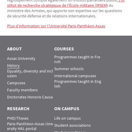
regroupement compte également un institut-partenaire public
, l'In
stitut de recherche stratégique de l'École militaire (IRSEM)
du
ministère des Armées, qui apporte son expertise sur les questions
de sécurité-défense et de relations internationales.
Plus d’information sur l’Université Paris-Panthéon-Assas
ABOUT
COURSES
Programmes taught in Fre
Assas University
nch
History
Summer schools
Equality, diversity and incl
usion
International campuses
Programmes taught in Eng
Campuses
lish
Faculty members
Doctorates Honoris Causa
RESEARCH
ON CAMPUS
PHD/Theses
Life on campus
Paris-Panthéon-Assas Univ
Student associations
ersity HAL portal