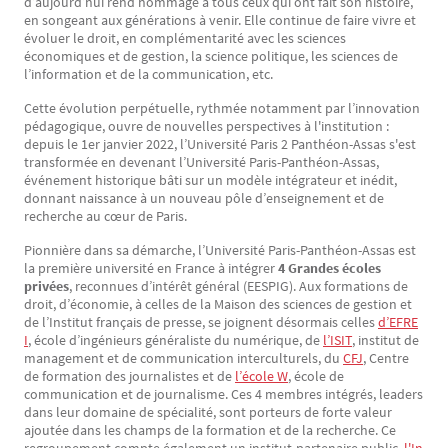
d’aujourd’hui rend hommage à tous ceux qui ont fait son histoire,
en songeant aux générations à venir. Elle continue de faire vivre et
évoluer le droit, en complémentarité avec les sciences
économiques et de gestion, la science politique, les sciences de
l’information et de la communication, etc.
Cette évolution perpétuelle, rythmée notamment par l’innovation
pédagogique, ouvre de nouvelles perspectives à l'institution :
depuis le 1er janvier 2022, l’Université Paris 2 Panthéon-Assas s'est
transformée en devenant l’Université Paris-Panthéon-Assas,
événement historique bâti sur un modèle intégrateur et inédit,
donnant naissance à un nouveau pôle d’enseignement et de
recherche au cœur de Paris.
Pionnière dans sa démarche, l’Université Paris-Panthéon-Assas est
la première université en France à intégrer
4 Grandes écoles
privées
, reconnues d’intérêt général (EESPIG). Aux formations de
droit, d’économie, à celles de la Maison des sciences de gestion et
de l’Institut français de presse, se joignent désormais celles
d’EFRE
I
, école d’ingénieurs généraliste du numérique, de
l’ISIT
, institut de
management et de communication interculturels, du
CFJ
, Centre
de formation des journalistes et de
l’école W
, école de
communication et de journalisme. Ces 4 membres intégrés, leaders
dans leur domaine de spécialité, sont porteurs de forte valeur
ajoutée dans les champs de la formation et de la recherche. Ce