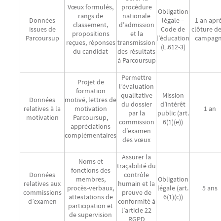
Vœux formulés,
procédure
Obligation
rangs de
nationale
Données
légale –
1 an apr
classement,
d’admission
issues de
Code de
clôture de
propositions
et la
Parcoursup
l’éducation
campag
reçues, réponses
transmission
(L.612-3)
du candidat
des résultats
à Parcoursup
Permettre
Projet de
l’évaluation
formation
qualitative
Mission
Données
motivé, lettres de
du dossier
d’intérêt
relatives à la
motivation
1 an
par la
public (art.
motivation
Parcoursup,
commission
6(1)(e))
appréciations
d’examen
complémentaires
des vœux
Assurer la
Noms et
traçabilité du
fonctions des
Données
contrôle
membres,
Obligation
relatives aux
humain et la
procès-verbaux,
légale (art.
5 ans
commissions
preuve de
attestations de
6(1)(c))
d’examen
conformité à
participation et
l’article 22
de supervision
RGPD