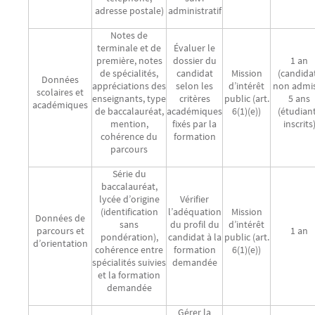
adresse postale)
administratif
Notes de
terminale et de
Évaluer le
première, notes
dossier du
1 an
de spécialités,
candidat
Mission
(candida
Données
appréciations des
selon les
d’intérêt
non admis
scolaires et
enseignants, type
critères
public (art.
5 ans
académiques
de baccalauréat,
académiques
6(1)(e))
(étudian
mention,
fixés par la
inscrits
cohérence du
formation
parcours
Série du
baccalauréat,
lycée d’origine
Vérifier
(identification
l’adéquation
Mission
Données de
sans
du profil du
d’intérêt
parcours et
1 an
pondération),
candidat à la
public (art.
d’orientation
cohérence entre
formation
6(1)(e))
spécialités suivies
demandée
et la formation
demandée
Gérer la