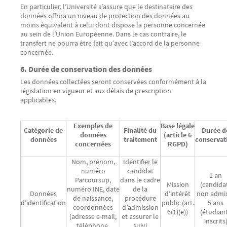
En particulier, l’Université s’assure que le destinataire des
données offrira un niveau de protection des données au
moins équivalent à celui dont dispose la personne concernée
au sein de l’Union Européenne. Dans le cas contraire, le
transfert ne pourra être fait qu’avec l’accord de la personne
concernée.
6. Durée de conservation des données
Les données collectées seront conservées conformément à la
législation en vigueur et aux délais de prescription
applicables.
Exemples de
Base légale
Catégorie de
Finalité du
Durée d
données
(article 6
données
traitement
conservat
concernées
RGPD)
Nom, prénom,
Identifier le
numéro
candidat
1 an
Parcoursup,
dans le cadre
Mission
(candida
numéro INE, date
de la
Données
d’intérêt
non admis
de naissance,
procédure
d’identification
public (art.
5 ans
coordonnées
d’admission
6(1)(e))
(étudian
(adresse e-mail,
et assurer le
inscrits
téléphone,
suivi