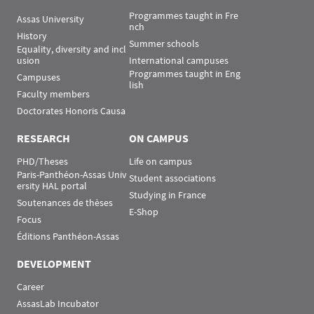
Programmes taught in Fre
Assas University
nch
History
Summer schools
Equality, diversity and incl
usion
International campuses
Programmes taught in Eng
Campuses
lish
Faculty members
Doctorates Honoris Causa
RESEARCH
ON CAMPUS
PHD/Theses
Life on campus
Paris-Panthéon-Assas Univ
Student associations
ersity HAL portal
Studying in France
Soutenances de thèses
E-Shop
Focus
Éditions Panthéon-Assas
DEVELOPMENT
Career
AssasLab Incubator