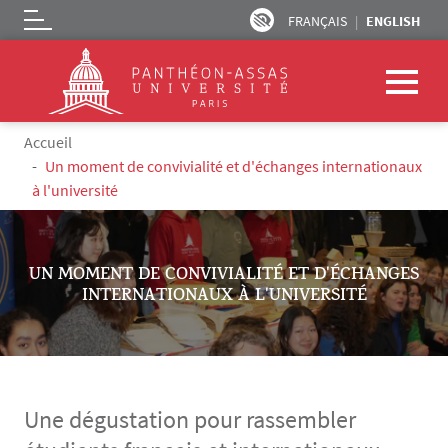
FRANÇAIS
ENGLISH
Logo
Skip to main content
Breadcrumb
Accueil
Un moment de convivialité et d'échanges internationaux
à l'université
UN MOMENT DE CONVIVIALITÉ ET D'ÉCHANGES
INTERNATIONAUX À L'UNIVERSITÉ
Une dégustation pour rassembler