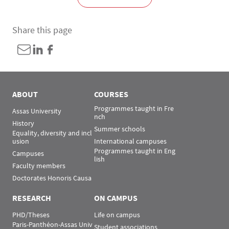
Share this page
ABOUT
COURSES
Programmes taught in Fre
Assas University
nch
History
Summer schools
Equality, diversity and incl
usion
International campuses
Programmes taught in Eng
Campuses
lish
Faculty members
Doctorates Honoris Causa
RESEARCH
ON CAMPUS
PHD/Theses
Life on campus
Paris-Panthéon-Assas Univ
Student associations