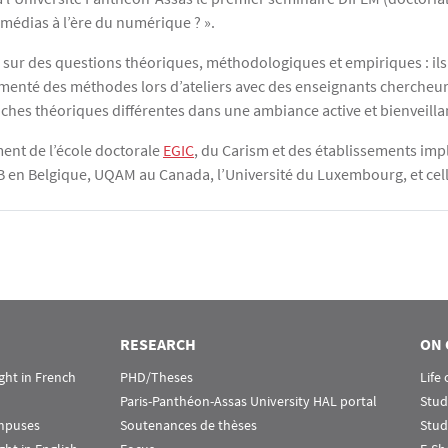
édias à l’ère du numérique ? ».
 sur des questions théoriques, méthodologiques et empiriques : ils
menté des méthodes lors d’ateliers avec des enseignants chercheurs 
ches théoriques différentes dans une ambiance active et bienveilla
ent de l’école doctorale
EGIC
, du Carism et des établissements imp
LB en Belgique, UQAM au Canada, l’Université du Luxembourg, et cel
RESEARCH
ON 
ht in French
PHD/Theses
Life
Paris-Panthéon-Assas University HAL portal
Stud
ampuses
Soutenances de thèses
Stud