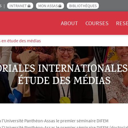
S
INTRANET
MON ASSAS
BIBLIOTHÈQUES
Menu Assas EN
ABOUT
COURSES
RES
s en étude des médias
TORIALES INTERNATIONALE
ÉTUDE DES MÉDIAS
 à l'Université Panthéon-Assas le premier séminaire DIFEM
 à l'Université Panthéon-Assas le premier séminaire DIFEM (doctori