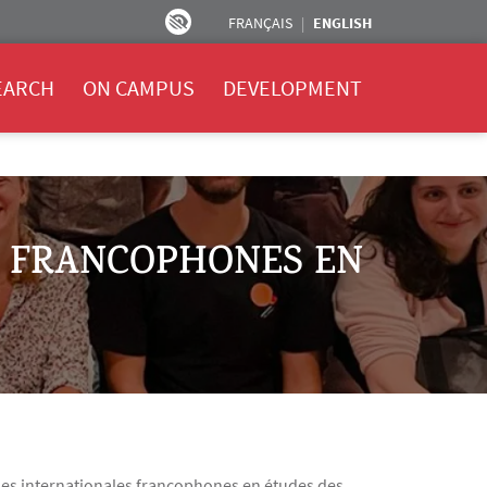
FRANÇAIS
ENGLISH
EARCH
ON CAMPUS
DEVELOPMENT
S FRANCOPHONES EN
ales internationales francophones en études des