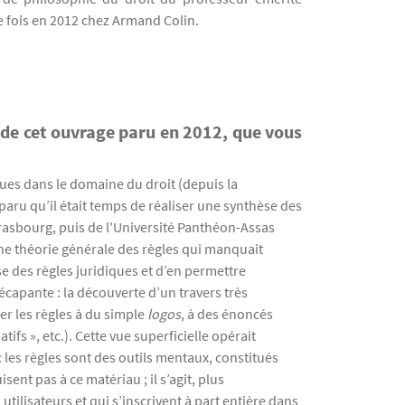
e fois en 2012 chez Armand Colin.
de cet ouvrage paru en 2012, que vous
ues dans le domaine du droit (depuis la
aru qu’il était temps de réaliser une synthèse des
trasbourg, puis de l'Université Panthéon-Assas
’une théorie générale des règles qui manquait
se des règles juridiques et d’en permettre
écapante : la découverte d’un travers très
er les règles à du simple
logos
, à des énoncés
fs », etc.). Cette vue superficielle opérait
les règles sont des outils mentaux, constitués
ent pas à ce matériau ; il s’agit, plus
tilisateurs et qui s’inscrivent à part entière dans