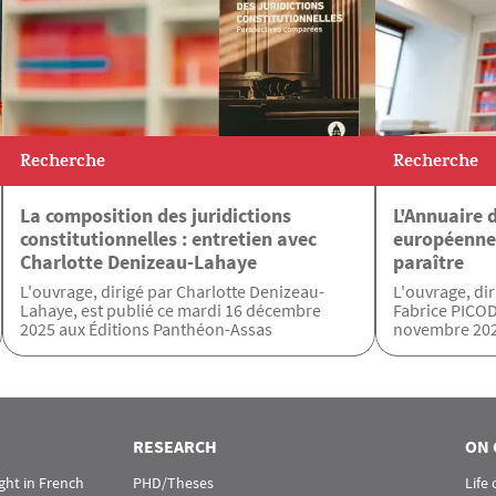
Recherche
Recherche
La composition des juridictions
L'Annuaire d
constitutionnelles : entretien avec
européenne
Charlotte Denizeau-Lahaye
paraître
L'ouvrage, dirigé par Charlotte Denizeau-
L'ouvrage, di
Lahaye, est publié ce mardi 16 décembre
Fabrice PICOD
2025 aux Éditions Panthéon-Assas
novembre 202
RESEARCH
ON 
ht in French
PHD/Theses
Life