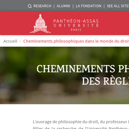
Menu liste sites Assas
RESEARCH
ALUMNI
LA FONDATION
SEE ALL SITE
Logo
Skip to main content
Breadcrumb
Accueil
Cheminements philosophiques dans le monde du droit e
CHEMINEMENTS PH
DES RÈGL
L’ouvrage de philosophie du droit, du professeur
Texte
Pilier de la recherche de l'Université Panthéo