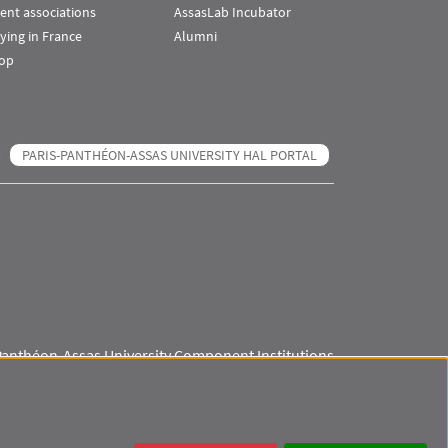
ent associations
AssasLab Incubator
ying in France
Alumni
op
PARIS-PANTHÉON-ASSAS UNIVERSITY HAL PORTAL
Panthéon-Assas University Component Institutions
Visuel svg
Visuel svg
Visuel svg
Visuel svg