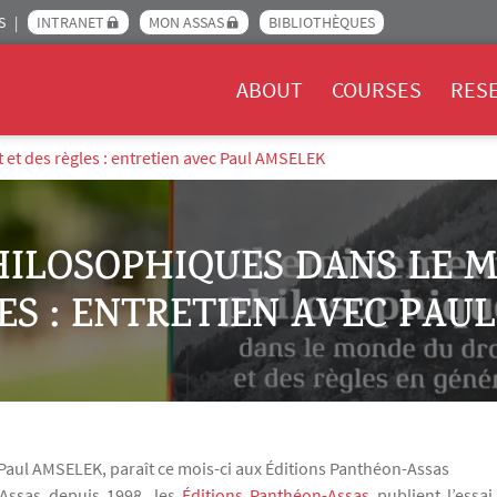
S
INTRANET
MON ASSAS
BIBLIOTHÈQUES
Menu Assas EN
ABOUT
COURSES
RES
t des règles : entretien avec Paul AMSELEK
ILOSOPHIQUES DANS LE M
ES : ENTRETIEN AVEC PAU
 Paul AMSELEK, paraît ce mois-ci aux Éditions Panthéon-Assas
n-Assas depuis 1998, les
Éditions Panthéon-Assas
publient l’essa