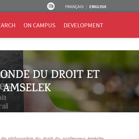
FRANÇAIS
ENGLISH
EARCH
ON CAMPUS
DEVELOPMENT
ONDE DU DROIT ET
L AMSELEK
i de philosophie du droit du professeur émérite