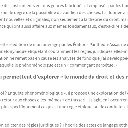
ie des instruments en tous genres fabriqués et employés par les homm
ixant le degré de la possibilité d’avoir lieu des choses. La donnée 
nt nouvelles et originales, non seulement à la théorie du droit, mais
nce qui ont aussi affaire aux mêmes fondamentaux, c’est-à-dire à des
, cette réédition de mon ouvrage par les Éditions Panthéon-Assas ne
e métonymique étiquetant couramment les règles juridiques elles-mê
ation ne remet pas en cause les analyses de fond que j’ai développées 
on laquelle le phénoménologue est un « commençant perpétuel ».
ui permettent d’explorer « le monde du droit et des r
t quoi ? Enquête phénoménologique ». Il propose une exploration de l’
retour aux choses elles-mêmes » de Husserl. Il s’agit, en l’occurren
 plus spécifiquement ce qu’est une règle éthique ou de conduite, et 
-on édicter des règles juridiques ? Théorie des actes de langage et t