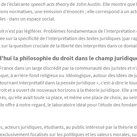
 de l’éclairante
speech acts theory
de John Austin. Elle montre que l
ons normatives, une émission d’énoncés ; elle correspond à un acte
les - dans un espace social.
 droit n’est pas légiférer. Problèmes fondamentaux de l’interprétatio
sur la spécificité de l’interprétation des textes juridiques (par rapp
t sur la question cruciale de la liberté des interprètes dans ce doma
’hui la philosophie du droit dans le champ juridiqu
France dans un large discrédit par la communauté des juristes et n
, à arrière-fond religieux ou idéologique, autour des idées de justi
tournant interprétatif dans la pensée juridique », c’est-à-dire le tou
it et a ouvert de nouveaux horizons à la théorie juridique. Elle a 
rés, qu’elle avait toute sa place, et même une place de choix, au sei
u’elle offre à notre regard, le laboratoire idéal pour l’étude des fon
 acteurs juridiques, étudiants, au public intéressé par la théorie de 
-exclusivement focalisés sur les politiques et les valeurs morales, 