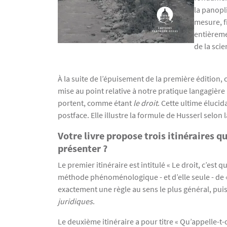
la panopl
mesure, f
entièreme
de la scie
Texte
À la suite de l’épuisement de la première édition
mise au point relative à notre pratique langagièr
portent, comme étant
le droit
. Cette ultime élucid
postface. Elle illustre la formule de Husserl sel
Votre livre propose trois itinéraires q
présenter ?
Le premier itinéraire est intitulé « Le droit, c’es
méthode phénoménologique - et d’elle seule - de « 
exactement une règle au sens le plus général, puis
juridiques
.
Le deuxième itinéraire a pour titre « Qu’appelle-t