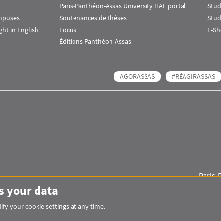
Paris-Panthéon-Assas University HAL portal
Stud
ampuses
Soutenances de thèses
Stud
ht in English
Focus
E-Sh
Éditions Panthéon-Assas
AGORASSAS
#RÉAGIRASSAS
Paris-
Images
Visuel svg
Visuel svg
s your data
fy your cookie settings at any time.