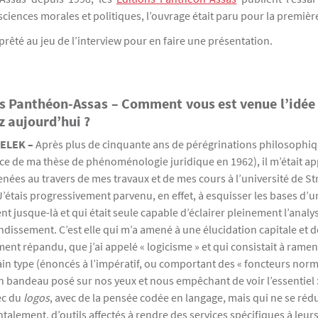
ciences morales et politiques, l’ouvrage était paru pour la premièr
 prêté au jeu de l’interview pour en faire une présentation.
s Panthéon-Assas – Comment vous est venue l’idée 
z aujourd’hui ?
SELEK
–
Après plus de cinquante ans de pérégrinations philosophiq
e de ma thèse de phénoménologie juridique en 1962), il m’était app
enées au travers de mes travaux et de mes cours à l’université de S
). J’étais progressivement parvenu, en effet, à esquisser les bases d
nt jusque-là et qui était seule capable d’éclairer pleinement l’analy
ndissement. C’est elle qui m’a amené à une élucidation capitale et d
ent répandu, que j’ai appelé « logicisme » et qui consistait à ramen
in type (énoncés à l’impératif, ou comportant des « foncteurs normati
bandeau posé sur nos yeux et nous empêchant de voir l’essentiel : 
ec du
logos
, avec de la pensée codée en langage, mais qui ne se réduis
lement, d’outils affectés à rendre des services spécifiques à leurs u