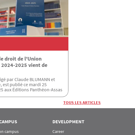
e droit de l'Union
 2024-2025 vient de
rigé par Claude BLUMANN et
, est publié ce mardi 25
5 aux Éditions Panthéon-Assas
TOUS LES ARTICLES
CAMPUS
DEVELOPMENT
 on campus
Career