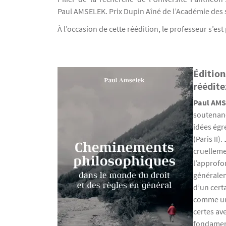
Paul AMSELEK. Prix Dupin Aîné de l’Académie des s
À l’occasion de cette réédition, le professeur s’est
Édition
Texte
réédite
Paul AM
soutenanc
idées égr
(Paris II
cruelleme
l’approfo
généralem
d’un certa
comme un 
certes av
fondamenta