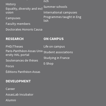
nch
History
Summer schools
Equality, diversity and incl
usion
International campuses
Programmes taught in Eng
Campuses
lish
Faculty members
Doctorates Honoris Causa
RESEARCH
ON CAMPUS
PHD/Theses
Life on campus
Paris-Panthéon-Assas Univ
Student associations
ersity HAL portal
Studying in France
Soutenances de thèses
E-Shop
Focus
Éditions Panthéon-Assas
DEVELOPMENT
Career
AssasLab Incubator
Alumni