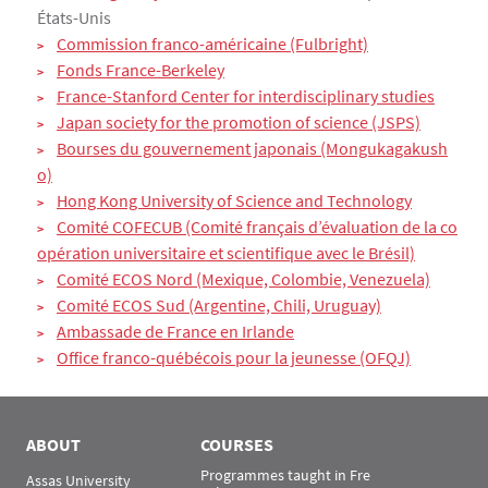
États-Unis
Commission franco-américaine (Fulbright)
Fonds France-Berkeley
France-Stanford Center for interdisciplinary studies
Japan society for the promotion of science (JSPS)
Bourses du gouvernement japonais (Mongukagakush
o)
Hong Kong University of Science and Technology
Comité COFECUB (Comité français d’évaluation de la co
opération universitaire et scientifique avec le Brésil)
Comité ECOS Nord (Mexique, Colombie, Venezuela)
Comité ECOS Sud (Argentine, Chili, Uruguay)
Ambassade de France en Irlande
Office franco-québécois pour la jeunesse (OFQJ)
ABOUT
COURSES
Programmes taught in Fre
Assas University