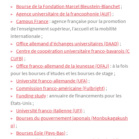
Bourse de la Fondation Marcel Bleustein-Blanchet
;
Agence universitaire de la francophonie (AUF)
;
Campus France
: agence française pour la promotion
de l’enseignement supérieur, l’accueil et la mobilité
internationale ;
Office allemand d'échanges universitaires (DAAD)
;
Centre de coopération universitaire franco-bavarois (C
CUFB)
;
Office franco-allemand de la jeunesse (OFAJ)
: à la fois
pour les bourses d'études et les bourses de stage ;
Université franco-allemande (UFA)
;
Commission franco-américaine (Fulbright)
;
Funding study
: annuaire de financements pour les
États-Unis ;
Université franco-italienne (UFI)
;
Bourses du gouvernement japonais (Monbukagakush
o)
;
Bourses Éole (Pays-Bas)
;