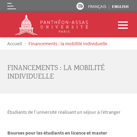
FRANÇAIS
ENGLISH
Logo
Skip to main content
Breadcrumb
Accueil
Financements : la mobilité individuelle
FINANCEMENTS : LA MOBILITÉ
INDIVIDUELLE
Étudiants de l’université réalisant un séjour à l’étranger
Bourses pour les étudiants en licence et master
Texte