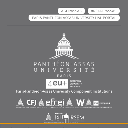
AGORASSAS
#RÉAGIRASSAS
PARIS-PANTHÉON-ASSAS UNIVERSITY HAL PORTAL
Paris-Panthéon-Assas University Component Institutions
Images
Visuel svg
Visuel svg
Visuel svg
Visuel svg
Visuel svg
Visuel svg