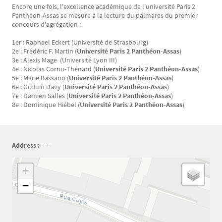
Encore une fois, l'excellence académique de l'université Paris 2
Texte
Panthéon-Assas se mesure à la lecture du palmares du premier
concours d'agrégation :
1er : Raphael Eckert (Université de Strasbourg)
2e : Frédéric F. Martin (
Université Paris 2 Panthéon-Assas
)
3e : Alexis Mage (Université Lyon III)
4e : Nicolas Cornu-Thénard (
Université Paris 2 Panthéon-Assas
)
5e : Marie Bassano (
Université Paris 2 Panthéon-Assas
)
6e : Gilduin Davy (
Université Paris 2 Panthéon-Assas
)
7e : Damien Salles (
Université Paris 2 Panthéon-Assas
)
8e : Dominique Hiébel (
Université Paris 2 Panthéon-Assas
)
Address :
- - -
Géolocalisation
+
−