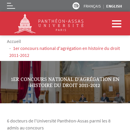
FRANÇAIS
ENGLISH
Logo
Skip to main content
Breadcrumb
Accueil
1er concours national d'agrégation en histoire du droit
2011-2012
1ER CONCOURS NATIONAL D'AGRÉGATION EN
HISTOIRE DU DROIT 2011-2012
6 docteurs de l'Université Panthéon-Assas parmi les 8
admis au concours