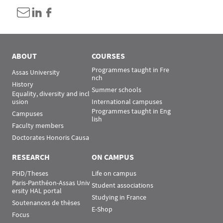
ABOUT
COURSES
Programmes taught in Fre
Assas University
nch
History
Summer schools
Equality, diversity and incl
usion
International campuses
Programmes taught in Eng
Campuses
lish
Faculty members
Doctorates Honoris Causa
RESEARCH
ON CAMPUS
PHD/Theses
Life on campus
Paris-Panthéon-Assas Univ
Student associations
ersity HAL portal
Studying in France
Soutenances de thèses
E-Shop
Focus