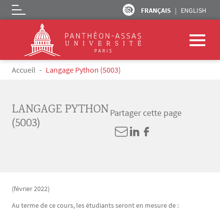
FRANÇAIS
ENGLISH
Logo
Aller au contenu principal
Fil d'Ariane
Accueil
Langage Python (5003)
LANGAGE PYTHON
Partager cette page
(5003)
(février 2022)
Au terme de ce cours, les étudiants seront en mesure de :