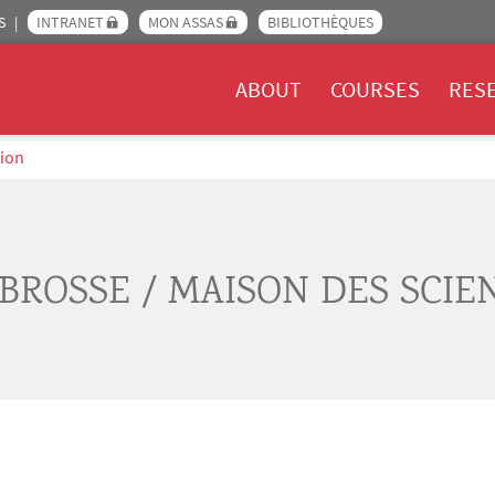
S
INTRANET
MON ASSAS
BIBLIOTHÈQUES
Menu Assas EN
ABOUT
COURSES
RES
tion
BROSSE / MAISON DES SCIE