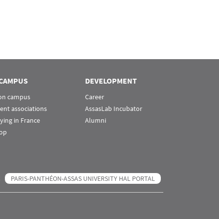
CAMPUS
DEVELOPMENT
 on campus
Career
ent associations
AssasLab Incubator
ying in France
Alumni
op
PARIS-PANTHÉON-ASSAS UNIVERSITY HAL PORTAL