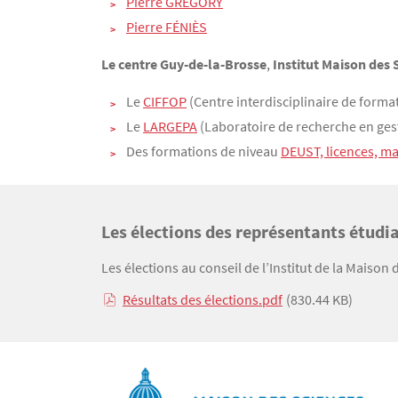
Pierre GREGORY
Pierre FÉNIÈS
Le centre Guy-de-la-Brosse
,
Institut Maison des 
Le
CIFFOP
(Centre interdisciplinaire de format
Le
LARGEPA
(Laboratoire de recherche en gest
Des formations de niveau
DEUST, licences, ma
Les élections des représentants étudi
Texte
Les élections au conseil de l’Institut de la Maison
Résultats des élections.pdf
(830.44 KB)
Texte