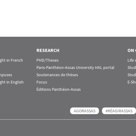
RESEARCH
ON 
ht in French
PHD/Theses
Life
Paris-Panthéon-Assas University HAL portal
Stud
ampuses
Soutenances de thèses
Stud
ht in English
Focus
E-Sh
Éditions Panthéon-Assas
AGORASSAS
#RÉAGIRASSAS