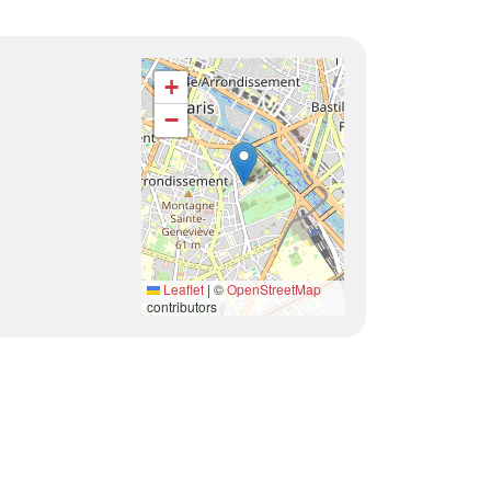
Géolocalisation
+
−
Leaflet
|
©
OpenStreetMap
contributors