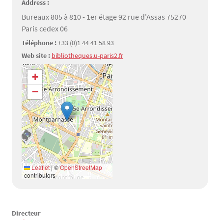
Address :
Bureaux 805 à 810 - 1er étage 92 rue d'Assas 75270
Paris cedex 06
Téléphone :
+33 (0)1 44 41 58 93
Web site :
bibliotheques.u-paris2.fr
Géolocalisation
+
−
Leaflet
|
©
OpenStreetMap
contributors
Directeur
Texte