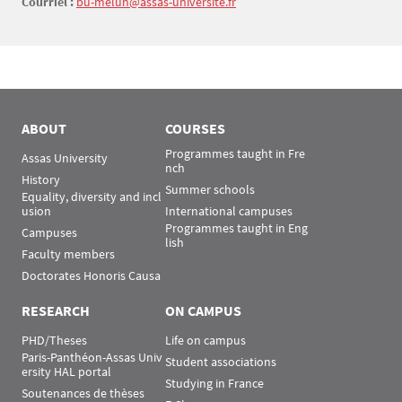
Courriel :
bu-melun@assas-université.fr
ABOUT
COURSES
Programmes taught in Fre
Assas University
nch
History
Summer schools
Equality, diversity and incl
usion
International campuses
Programmes taught in Eng
Campuses
lish
Faculty members
Doctorates Honoris Causa
RESEARCH
ON CAMPUS
PHD/Theses
Life on campus
Paris-Panthéon-Assas Univ
Student associations
ersity HAL portal
Studying in France
Soutenances de thèses