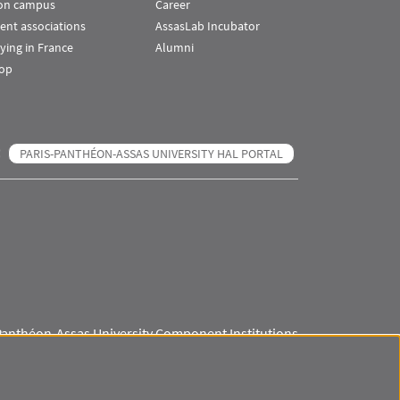
 on campus
Career
ent associations
AssasLab Incubator
ying in France
Alumni
op
PARIS-PANTHÉON-ASSAS UNIVERSITY HAL PORTAL
Panthéon-Assas University Component Institutions
Visuel svg
Visuel svg
Visuel svg
Visuel svg