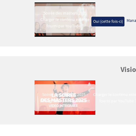
Video Mav
Soirée des masters 2025
Charger le contenu externe
Mana
Oui (cette fois-ci)
fourni par
YouTube
?
Visi
Video Mav
Soirée des masters 2025 -
Charger le contenu ext
l'intégralité de l'événement
fourni par
YouTube