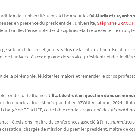
adition de l'université, a mis à l’honneur les
98 étudiants ayant o
pensés en présence du président de l’université,
Stéphane BRACON
ur famille. L’ensemble des disciplines était représenté : le droit, le
ège solennel des enseignants, vêtus de la robe de leur discipline re
t de l’université accompagné de ses vice-présidents et des invités d
 de la cérémonie, féliciter les majors et remercier le corps profess
ble ronde sur le thème «
l’État de droit en question dans un mond
enjeux du monde actuel. Menée par Julien AZOULAI, alumni 2024, dip
et chargé de TD à l’IFP, cette table ronde a regroupé des
alumni
d’ho
ance Télévisions, maître de conférences associé à l’IFP,
alumni
1996 
cassation, chargée de mission du premier président, maître de conf