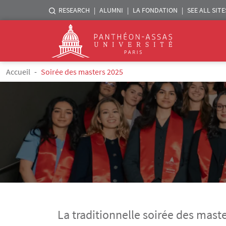
Menu liste sites Assas
RESEARCH
ALUMNI
LA FONDATION
SEE ALL SITE
Logo
Skip to main content
Breadcrumb
Accueil
Soirée des masters 2025
La traditionnelle soirée des mast