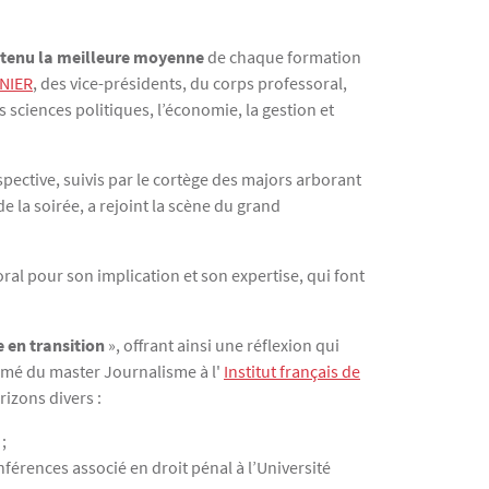
btenu la meilleure moyenne
de chaque formation
NIER
, des vice-présidents, du corps professoral,
s sciences politiques, l’économie, la gestion et
spective, suivis par le cortège des majors arborant
e la soirée, a rejoint la scène du grand
oral pour son implication et son expertise, qui font
e en transition
», offrant ainsi une réflexion qui
lômé du master Journalisme à l'
Institut français de
rizons divers :
;
érences associé en droit pénal à l’Université