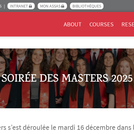
S
INTRANET
MON ASSAS
BIBLIOTHÈQUES
Menu Assas EN
ABOUT
COURSES
RES
SOIRÉE DES MASTERS 2025
ers s’est déroulée le mardi 16 décembre dans