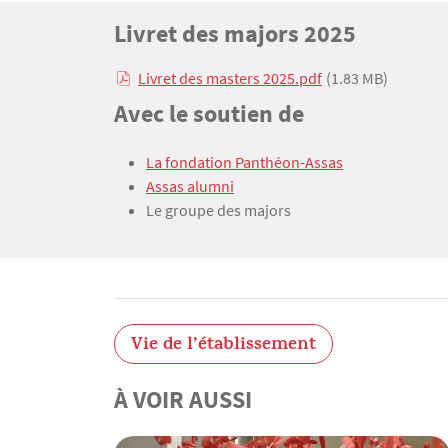
Titre
Livret des majors 2025
Bloc(s) libre(s)
Livret des masters 2025.pdf
(1.83 MB)
Texte
Titre
Avec le soutien de
Texte
La fondation Panthéon-Assas
Assas alumni
Le groupe des majors
Vie de l’établissement
À VOIR AUSSI