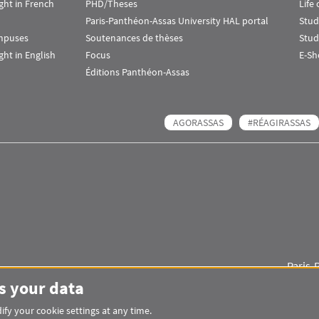
ht in French
PHD/Theses
Life
Paris-Panthéon-Assas University HAL portal
Stud
ampuses
Soutenances de thèses
Stud
ht in English
Focus
E-Sh
Éditions Panthéon-Assas
AGORASSAS
#RÉAGIRASSAS
Paris-
Images
Visuel svg
Visuel svg
s your data
fy your cookie settings at any time.