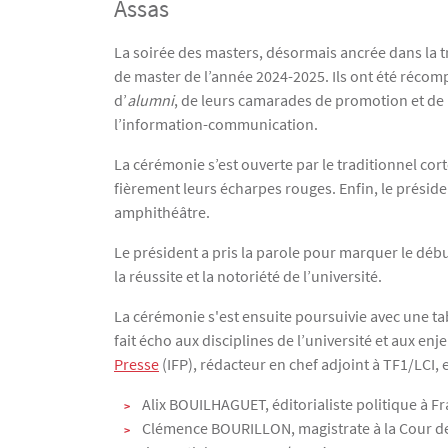
Assas
Texte
La soirée des masters, désormais ancrée dans la tr
de master de l’année 2024-2025. Ils ont été récom
d’
alumni
, de leurs camarades de promotion et de le
l’information-communication.
La cérémonie s’est ouverte par le traditionnel cort
fièrement leurs écharpes rouges. Enfin, le présiden
amphithéâtre.
Le président a pris la parole pour marquer le début
la réussite et la notoriété de l’université.
La cérémonie s'est ensuite poursuivie avec une ta
fait écho aux disciplines de l’université et aux 
Presse
(IFP), rédacteur en chef adjoint à TF1/LCI, 
Alix BOUILHAGUET, éditorialiste politique à Fr
Clémence BOURILLON, magistrate à la Cour de 