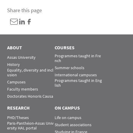
Share this page
ABOUT
COURSES
Programmes taught in Fre
Assas University
nch
History
Summer schools
Equality, diversity and incl
usion
International campuses
Programmes taught in Eng
Campuses
lish
Faculty members
Doctorates Honoris Causa
RESEARCH
ON CAMPUS
PHD/Theses
Life on campus
Paris-Panthéon-Assas Univ
Student associations
ersity HAL portal
Studying in France