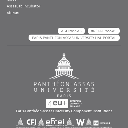
AssasLab Incubator
Alumni
AGORASSAS
#RÉAGIRASSAS
PARIS-PANTHÉON-ASSAS UNIVERSITY HAL PORTAL
Paris-Panthéon-Assas University Component Institutions
Images
Visuel svg
Visuel svg
Visuel svg
Visuel svg