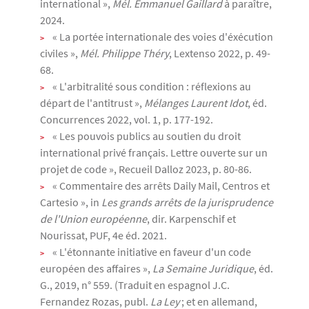
international »,
Mél. Emmanuel Gaillard
à paraître,
2024.
« La portée internationale des voies d'éxécution
civiles »,
Mél. Philippe Théry
, Lextenso 2022, p. 49-
68.
« L'arbitralité sous condition : réflexions au
départ de l'antitrust »,
Mélanges Laurent Idot
, éd.
Concurrences 2022, vol. 1, p. 177-192.
« Les pouvois publics au soutien du droit
international privé français. Lettre ouverte sur un
projet de code », Recueil Dalloz 2023, p. 80-86.
« Commentaire des arrêts Daily Mail, Centros et
Cartesio », in
Les grands arrêts de la jurisprudence
de l'Union européenne
, dir. Karpenschif et
Nourissat, PUF, 4e éd. 2021.
« L'étonnante initiative en faveur d'un code
européen des affaires »,
La Semaine Juridique
, éd.
G., 2019, n° 559. (Traduit en espagnol J.C.
Fernandez Rozas, publ.
La Ley
; et en allemand,