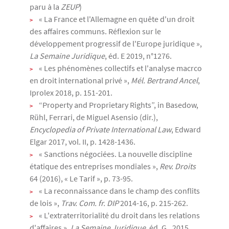
paru à la
ZEUP
)
« La France et l'Allemagne en quête d'un droit
des affaires communs. Réflexion sur le
développement progressif de l'Europe juridique »,
La Semaine Juridique
, éd. E 2019, n°1276.
« Les phénomènes collectifs et l'analyse macrco
en droit international privé »,
Mél. Bertrand Ancel
,
Iprolex 2018, p. 151-201.
“Property and Proprietary Rights”, in Basedow,
Rühl, Ferrari, de Miguel Asensio (dir.),
Encyclopedia of Private International Law
, Edward
Elgar 2017, vol. II, p. 1428-1436.
« Sanctions négociées. La nouvelle discipline
étatique des entreprises mondiales »,
Rev. Droits
64 (2016), « Le Tarif », p. 73-95.
« La reconnaissance dans le champ des conflits
de lois »,
Trav. Com. fr. DIP
2014-16, p. 215-262.
« L'extraterritorialité du droit dans les relations
d'affaires »
, La Semaine Juridique
, éd. G., 2015,