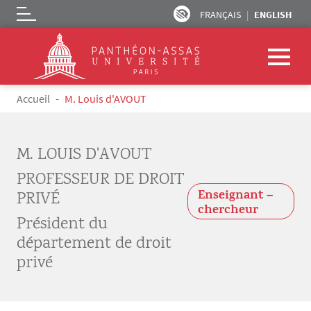
FRANÇAIS
ENGLISH
Logo
Skip to main content
Breadcrumb
Accueil
M. Louis d'AVOUT
M. LOUIS D'AVOUT
PROFESSEUR DE DROIT
Enseignant –
PRIVÉ
chercheur
Président du
département de droit
privé