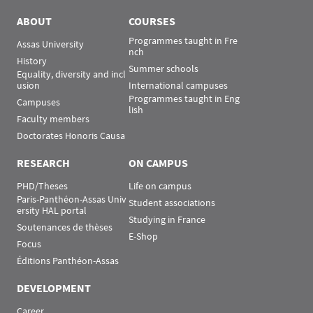
ABOUT
COURSES
Programmes taught in Fre
Assas University
nch
History
Summer schools
Equality, diversity and incl
usion
International campuses
Programmes taught in Eng
Campuses
lish
Faculty members
Doctorates Honoris Causa
RESEARCH
ON CAMPUS
PHD/Theses
Life on campus
Paris-Panthéon-Assas Univ
Student associations
ersity HAL portal
Studying in France
Soutenances de thèses
E-Shop
Focus
Éditions Panthéon-Assas
DEVELOPMENT
Career