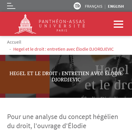
FRANÇAIS
ENGLISH
Logo
Skip to main content
Breadcrumb
Accueil
Hegel et le droit : entretien avec Élodie DJORDJEVIC
HEGEL ET LE DROIT : ENTRETIEN AVEC ÉLODIE
DJORDJEVIC
Pour une analyse du concept hégélien
du droit, l'ouvrage d'Élodie