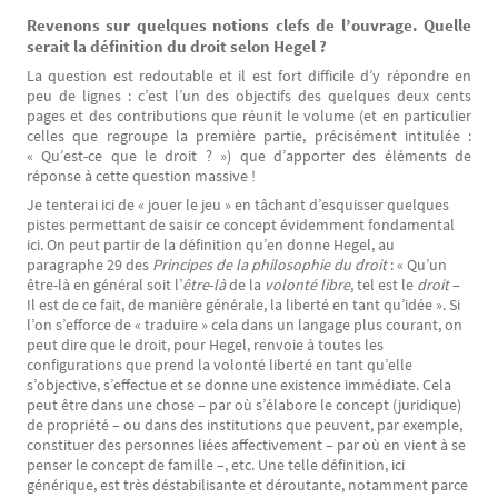
Revenons sur quelques notions clefs de l’ouvrage. Quelle
serait la définition du droit selon Hegel ?
La question est redoutable et il est fort difficile d’y répondre en
peu de lignes : c’est l’un des objectifs des quelques deux cents
pages et des contributions que réunit le volume (et en particulier
celles que regroupe la première partie, précisément intitulée :
« Qu’est-ce que le droit ? ») que d’apporter des éléments de
réponse à cette question massive !
Je tenterai ici de « jouer le jeu » en tâchant d’esquisser quelques
pistes permettant de saisir ce concept évidemment fondamental
ici. On peut partir de la définition qu’en donne Hegel, au
paragraphe 29 des
Principes de la philosophie du droit
: « Qu’un
être-là en général soit l’
être
-
là
de la
volonté
libre
, tel est le
droit
–
Il est de ce fait, de manière générale, la liberté en tant qu’idée ». Si
l’on s’efforce de « traduire » cela dans un langage plus courant, on
peut dire que le droit, pour Hegel, renvoie à toutes les
configurations que prend la volonté liberté en tant qu’elle
s’objective, s’effectue et se donne une existence immédiate. Cela
peut être dans une chose – par où s’élabore le concept (juridique)
de propriété – ou dans des institutions que peuvent, par exemple,
constituer des personnes liées affectivement – par où en vient à se
penser le concept de famille –, etc. Une telle définition, ici
générique, est très déstabilisante et déroutante, notamment parce