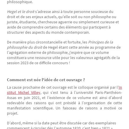
philosophique.
Hegel et le droit
s’adresse ainsi à toute personne soucieuse du
droit et de ses enjeux actuels, qu’elle soit ou non philosophe ou
juriste, étudiante, chercheuse aguerrie ou simplement curieuse et
avide de comprendre certains des éléments qui participent à
structurer des aspects du monde contemporain.
De manière plus circonstancielle et fortuite, les
Principes de la
philosophie du droit
de Hegel étant cette année au programme de
l’agrégation externe de philosophie, j’espère que ce volume
constituera une ressource utile pour les valeureux agrégatifs de la
session 2023 de ce difficile concours !
Comment est née l'idée de cet ouvrage ?
Texte
La cause prochaine de cet ouvrage est le colloque organisé par l’
In
stitut Michel Villey
, qui s’est tenu à l’université Paris-Panthéon-
Assas en juin 2021, et l’existence de ce volume est ainsi d’abord
redevable des raisons qui ont présidé à l’organisation de cette
manifestation scientifique. Un faisceau de raisons a motivé ce
projet.
D’abord, même si la date peut être discutée car des exemplaires
commencent à circuler dès l’automne 1820, c’est bien « 1821 »