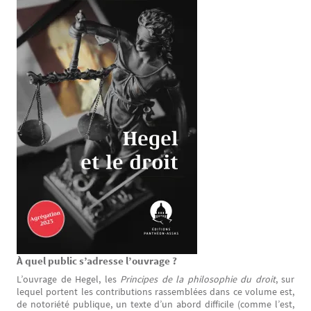
À quel public s’adresse l’ouvrage ?
Texte
L’ouvrage de Hegel, les
Principes de la philosophie du droit
, sur
lequel portent les contributions rassemblées dans ce volume est,
de notoriété publique, un texte d’un abord difficile (comme l’est,