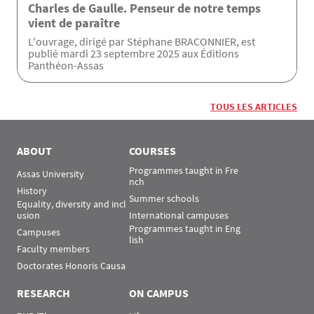
Charles de Gaulle. Penseur de notre temps
vient de paraître
L'ouvrage, dirigé par Stéphane BRACONNIER, est
publié mardi 23 septembre 2025 aux Éditions
Panthéon-Assas
TOUS LES ARTICLES
ABOUT
COURSES
Programmes taught in Fre
Assas University
nch
History
Summer schools
Equality, diversity and incl
usion
International campuses
Programmes taught in Eng
Campuses
lish
Faculty members
Doctorates Honoris Causa
RESEARCH
ON CAMPUS