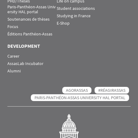
PHD/Theses
Life on campus
Paris-Panthéon-Assas Univ
Student associations
ersity HAL portal
Studying in France
Soutenances de thèses
E-Shop
Focus
Éditions Panthéon-Assas
DEVELOPMENT
Career
AssasLab Incubator
Alumni
AGORASSAS
#RÉAGIRASSAS
PARIS-PANTHÉON-ASSAS UNIVERSITY HAL PORTAL