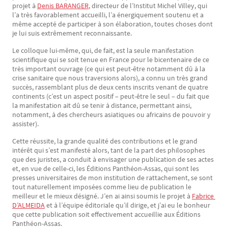
projet à
Denis BARANGER
, directeur de l’Institut Michel Villey, qui
l’a très favorablement accueilli, l’a énergiquement soutenu et a
même accepté de participer à son élaboration, toutes choses dont
je lui suis extrêmement reconnaissante.
Le colloque lui-même, qui, de fait, est la seule manifestation
scientifique qui se soit tenue en France pour le bicentenaire de ce
très important ouvrage (ce qui est peut-être notamment dû à la
crise sanitaire que nous traversions alors), a connu un très grand
succès, rassemblant plus de deux cents inscrits venant de quatre
continents (c’est un aspect positif – peut-être le seul – du fait que
la manifestation ait dû se tenir à distance, permettant ainsi,
notamment, à des chercheurs asiatiques ou africains de pouvoir y
assister).
Cette réussite, la grande qualité des contributions et le grand
intérêt qui s’est manifesté alors, tant de la part des philosophes
que des juristes, a conduit à envisager une publication de ses actes
et, en vue de celle-ci, les Éditions Panthéon-Assas, qui sont les
presses universitaires de mon institution de rattachement, se sont
tout naturellement imposées comme lieu de publication le
meilleur et le mieux désigné. J’en ai ainsi soumis le projet à
Fabrice 
D’ALMEIDA
et à l’équipe éditoriale qu’il dirige, et j’ai eu le bonheur
que cette publication soit effectivement accueillie aux Éditions
Panthéon-Assas.