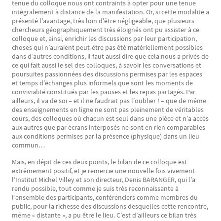
tenue du colloque nous ont contraints à opter pour une tenue
intégralement à distance de la manifestation. Or, si cette modalité a
présenté l’avantage, très loin d’être négligeable, que plusieurs
chercheurs géographiquement très éloignés ont pu assister à ce
colloque et, ainsi, enrichir les discussions par leur participation,
choses qui n’auraient peut-être pas été matériellement possibles
dans d’autres conditions, il faut aussi dire que cela nous a privés de
ce qui fait aussi le sel des colloques, à savoir les conversations et
poursuites passionnées des discussions permises par les espaces
et temps d’échanges plus informels que sont les moments de
convivialité constitués par les pauses et les repas partagés. Par
ailleurs, il va de soi – et il ne faudrait pas l’oublier ! – que de même
des enseignements en ligne ne sont pas pleinement de véritables
cours, des colloques où chacun est seul dans une pièce et n’a accès
aux autres que par écrans interposés ne sont en rien comparables
aux conditions permises par la présence (physique) dans un lieu
commun…
Mais, en dépit de ces deux points, le bilan de ce colloque est
extrêmement positif, et je remercie une nouvelle fois vivement
l’Institut Michel Villey et son directeur, Denis BARANGER, qui l’a
rendu possible, tout comme je suis très reconnaissante à
l’ensemble des participants, conférenciers comme membres du
public, pour la richesse des discussions desquelles cette rencontre,
même « distante », a pu être le lieu. C’est d’ailleurs ce bilan très