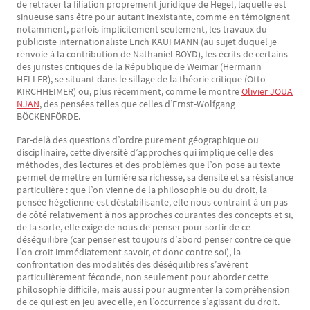
de retracer la filiation proprement juridique de Hegel, laquelle est
sinueuse sans être pour autant inexistante, comme en témoignent
notamment, parfois implicitement seulement, les travaux du
publiciste internationaliste Erich KAUFMANN (au sujet duquel je
renvoie à la contribution de Nathaniel BOYD), les écrits de certains
des juristes critiques de la République de Weimar (Hermann
HELLER), se situant dans le sillage de la théorie critique (Otto
KIRCHHEIMER) ou, plus récemment, comme le montre
Olivier JOUA
NJAN
, des pensées telles que celles d’Ernst-Wolfgang
BÖCKENFÖRDE.
Par-delà des questions d’ordre purement géographique ou
disciplinaire, cette diversité d’approches qui implique celle des
méthodes, des lectures et des problèmes que l’on pose au texte
permet de mettre en lumière sa richesse, sa densité et sa résistance
particulière : que l’on vienne de la philosophie ou du droit, la
pensée hégélienne est déstabilisante, elle nous contraint à un pas
de côté relativement à nos approches courantes des concepts et si,
de la sorte, elle exige de nous de penser pour sortir de ce
déséquilibre (car penser est toujours d’abord penser contre ce que
l’on croit immédiatement savoir, et donc contre soi), la
confrontation des modalités des déséquilibres s’avèrent
particulièrement féconde, non seulement pour aborder cette
philosophie difficile, mais aussi pour augmenter la compréhension
de ce qui est en jeu avec elle, en l’occurrence s’agissant du droit.