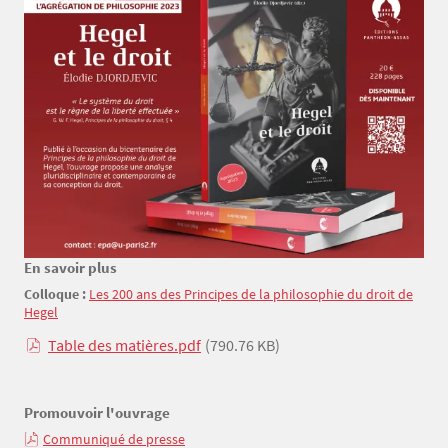
En savoir plus
Texte
Colloque :
Les 200 ans des Principes de la philosophie du droit de
Hegel
Table des matières.pdf
(790.76 KB)
Promouvoir l'ouvrage
Communiqué de presse