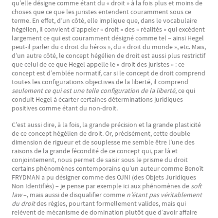
qu’elle désigne comme étant du « droit » à la fois plus et moins de
choses que ce que les juristes entendent couramment sous ce
terme. En effet, d’un côté, elle implique que, dans le vocabulaire
hégélien, il convient d’appeler « droit » des « réalités » qui excèdent
largement ce qui est couramment désigné comme tel – ainsi Hegel
peut-il parler du « droit du héros », du « droit du monde », etc. Mais,
d’un autre côté, le concept hégélien de droit est aussi plus restrictif
que celui de ce que Hegel appelle le « droit des juristes » : ce
concept est d’emblée normatif, car si le concept de droit comprend
toutes les configurations objectives de la liberté, il comprend
seulement ce qui est une telle configuration de la liberté
, ce qui
conduit Hegel à écarter certaines déterminations juridiques
positives comme étant du non-droit.
C’est aussi dire, à la fois, la grande précision et la grande plasticité
de ce concept hégélien de droit. Or, précisément, cette double
dimension de rigueur et de souplesse me semble être l’une des
raisons de la grande fécondité de ce concept qui, par là et
conjointement, nous permet de saisir sous le prisme du droit
certains phénomènes contemporains qu’un auteur comme Benoît
FRYDMAN a pu désigner comme des OJNI (des Objets Juridiques
Non Identifiés) – je pense par exemple ici aux phénomènes de
soft
law
–, mais aussi de disqualifier comme
n’étant pas véritablement
du droit
des règles, pourtant formellement valides, mais qui
relèvent de mécanisme de domination plutôt que d’avoir affaire