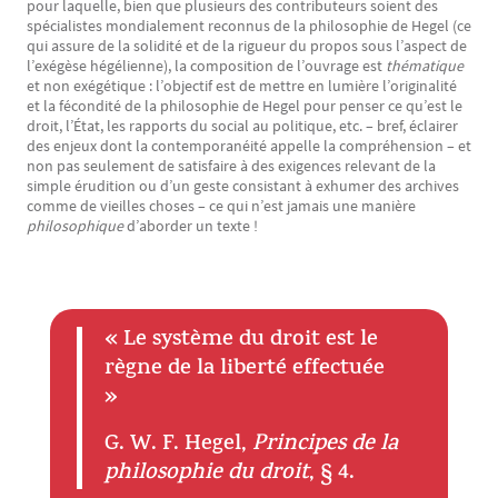
pour laquelle, bien que plusieurs des contributeurs soient des
spécialistes mondialement reconnus de la philosophie de Hegel (ce
qui assure de la solidité et de la rigueur du propos sous l’aspect de
l’exégèse hégélienne), la composition de l’ouvrage est
thématique
et non exégétique : l’objectif est de mettre en lumière l’originalité
et la fécondité de la philosophie de Hegel pour penser ce qu’est le
droit, l’État, les rapports du social au politique, etc. – bref, éclairer
des enjeux dont la contemporanéité appelle la compréhension – et
non pas seulement de satisfaire à des exigences relevant de la
simple érudition ou d’un geste consistant à exhumer des archives
comme de vieilles choses – ce qui n’est jamais une manière
philosophique
d’aborder un texte !
« Le système du droit est le
Texte
règne de la liberté effectuée
»
G. W. F. Hegel,
Principes de la
philosophie du droit
, § 4.