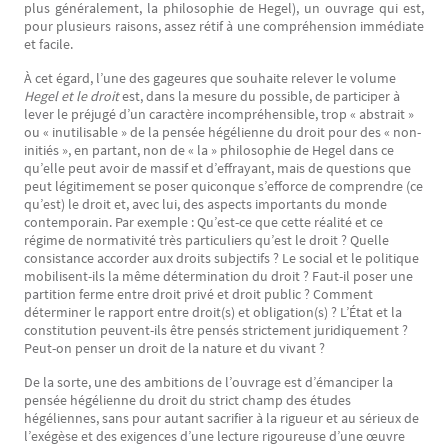
plus généralement, la philosophie de Hegel), un ouvrage qui est,
pour plusieurs raisons, assez rétif à une compréhension immédiate
et facile.
À cet égard, l’une des gageures que souhaite relever le volume
Hegel et le droit
est, dans la mesure du possible, de participer à
lever le préjugé d’un caractère incompréhensible, trop « abstrait »
ou « inutilisable » de la pensée hégélienne du droit pour des « non-
initiés », en partant, non de « la » philosophie de Hegel dans ce
qu’elle peut avoir de massif et d’effrayant, mais de questions que
peut légitimement se poser quiconque s’efforce de comprendre (ce
qu’est) le droit et, avec lui, des aspects importants du monde
contemporain. Par exemple : Qu’est-ce que cette réalité et ce
régime de normativité très particuliers qu’est le droit ? Quelle
consistance accorder aux droits subjectifs ? Le social et le politique
mobilisent-ils la même détermination du droit ? Faut-il poser une
partition ferme entre droit privé et droit public ? Comment
déterminer le rapport entre droit(s) et obligation(s) ? L’État et la
constitution peuvent-ils être pensés strictement juridiquement ?
Peut-on penser un droit de la nature et du vivant ?
De la sorte, une des ambitions de l’ouvrage est d’émanciper la
pensée hégélienne du droit du strict champ des études
hégéliennes, sans pour autant sacrifier à la rigueur et au sérieux de
l’exégèse et des exigences d’une lecture rigoureuse d’une œuvre