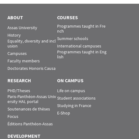
ABOUT
COURSES
Programmes taught in Fre
Assas University
nch
History
Summer schools
Equality, diversity and incl
usion
International campuses
Programmes taught in Eng
Campuses
lish
Faculty members
Doctorates Honoris Causa
RESEARCH
ON CAMPUS
PHD/Theses
Life on campus
Paris-Panthéon-Assas Univ
Student associations
ersity HAL portal
Studying in France
Soutenances de thèses
E-Shop
Focus
Éditions Panthéon-Assas
DEVELOPMENT