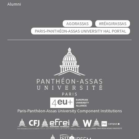
Alumni
AGORASSAS
#RÉAGIRASSAS
PARIS-PANTHÉON-ASSAS UNIVERSITY HAL PORTAL
Paris-Panthéon-Assas University Component Institutions
Images
Visuel svg
Visuel svg
Visuel svg
Visuel svg
Visuel svg
Visuel svg