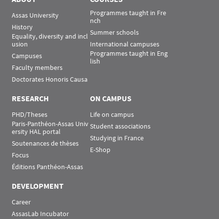
Programmes taught in Fre
Assas University
nch
History
Summer schools
Equality, diversity and incl
usion
International campuses
Programmes taught in Eng
Campuses
lish
Faculty members
Doctorates Honoris Causa
RESEARCH
ON CAMPUS
PHD/Theses
Life on campus
Paris-Panthéon-Assas Univ
Student associations
ersity HAL portal
Studying in France
Soutenances de thèses
E-Shop
Focus
Éditions Panthéon-Assas
DEVELOPMENT
Career
AssasLab Incubator