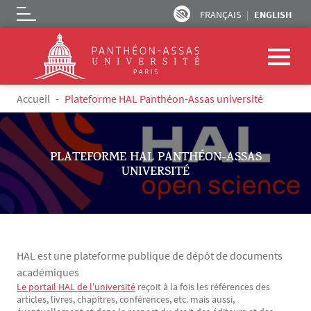
FRANÇAIS
ENGLISH
Logo
Skip to main content
Breadcrumb
Accueil
Plateforme HAL Panthéon-Assas université
PLATEFORME HAL PANTHÉON-ASSAS
UNIVERSITÉ
HAL est une plateforme publique de dépôt de documents
académiques
Le portail HAL de l'université
reçoit à la fois les références des
Texte
articles, livres, chapitres, conférences, etc. mais aussi,