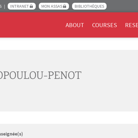
S
INTRANET
MON ASSAS
BIBLIOTHÈQUES
Menu Assas EN
ABOUT
COURSES
RES
IOPOULOU-PENOT
nseignée(s)