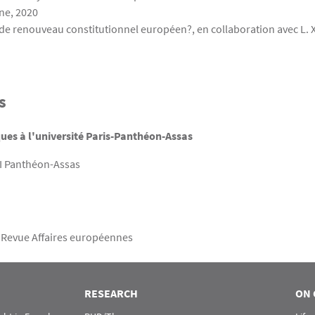
ne, 2020
e renouveau constitutionnel européen?, en collaboration avec L. Xen
s
ues à l'université Paris-Panthéon-Assas
 II Panthéon-Assas
a Revue Affaires européennes
RESEARCH
ON 