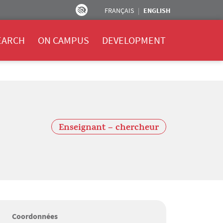
FRANÇAIS
ENGLISH
EARCH
ON CAMPUS
DEVELOPMENT
Enseignant – chercheur
Coordonnées