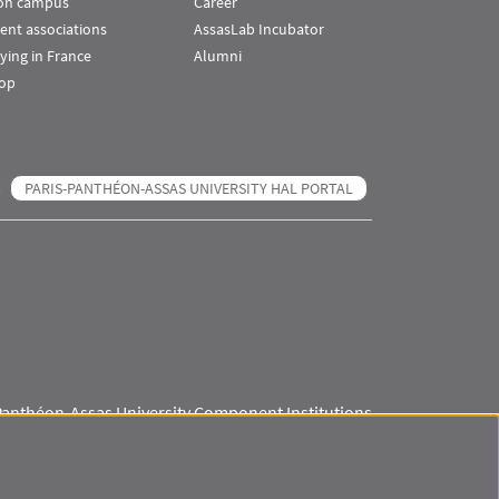
 on campus
Career
ent associations
AssasLab Incubator
ying in France
Alumni
op
PARIS-PANTHÉON-ASSAS UNIVERSITY HAL PORTAL
Panthéon-Assas University Component Institutions
Visuel svg
Visuel svg
Visuel svg
Visuel svg