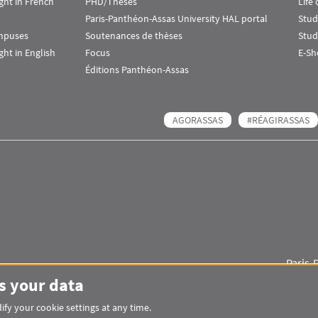
ht in French
PHD/Theses
Life
Paris-Panthéon-Assas University HAL portal
Stud
ampuses
Soutenances de thèses
Stud
ht in English
Focus
E-Sh
Éditions Panthéon-Assas
AGORASSAS
#RÉAGIRASSAS
Paris-
Images
Visuel svg
Visuel svg
s your data
fy your cookie settings at any time.