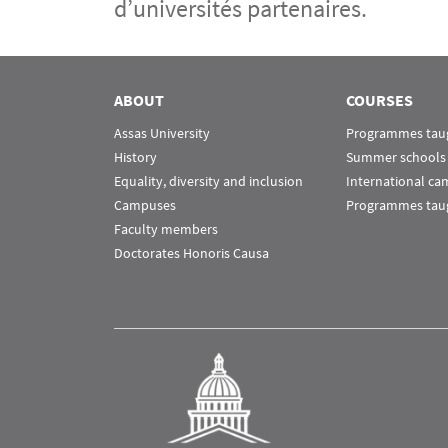
d’universités partenaires.
Menu Assas
Rubrique Assas EN
ABOUT
COURSES
Assas University
Programmes taug
History
Summer schools
Equality, diversity and inclusion
International c
Campuses
Programmes taug
Faculty members
Doctorates Honoris Causa