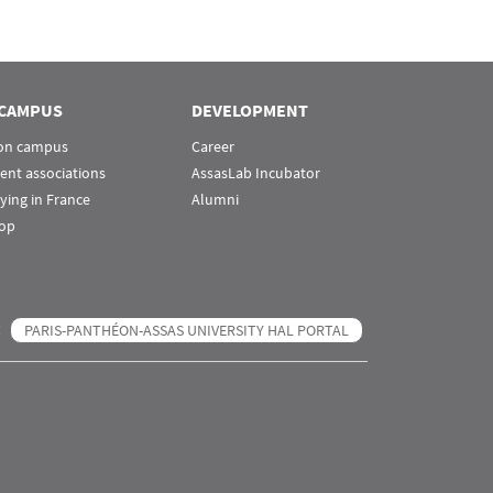
CAMPUS
DEVELOPMENT
 on campus
Career
ent associations
AssasLab Incubator
ying in France
Alumni
op
PARIS-PANTHÉON-ASSAS UNIVERSITY HAL PORTAL