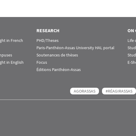
RESEARCH
ON 
ht in French
PHD/Theses
Life
Paris-Panthéon-Assas University HAL portal
Stud
ampuses
Soutenances de thèses
Stud
ht in English
Focus
E-Sh
Éditions Panthéon-Assas
AGORASSAS
#RÉAGIRASSAS