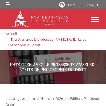
FRANÇAIS
ENGLISH
Logo
Skip to main content
Breadcrumb
Accueil
Entretien avec le professeur AMSELEK : Écrits de
philosophie du droit
ENTRETIEN AVEC LE PROFESSEUR AMSELEK :
ÉCRITS DE PHILOSOPHIE DU DROIT
L'ouvrage est paru le 14 janvier 2020 aux Éditions Panthéon-
Assas