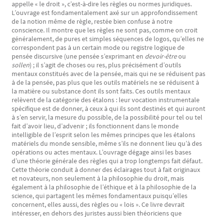
appelle « le droit », c’est-à-dire les règles ou normes juridiques.
L’ouvrage est fondamentalement axé sur un approfondissement
de la notion même de règle, restée bien confuse à notre
conscience. Il montre que les règles ne sont pas, comme on croit
généralement, de pures et simples séquences de logos, qu’elles ne
correspondent pas à un certain mode ou registre logique de
pensée discursive (une pensée s’exprimant en
devoir-être
ou
sollen
) ; il s’agit de choses ou res, plus précisément d’outils
mentaux constitués avec de la pensée, mais qui ne se réduisent pas
à de la pensée, pas plus que les outils matériels ne se réduisent à
la matière ou substance dont ils sont faits. Ces outils mentaux
relèvent de la catégorie des étalons : leur vocation instrumentale
spécifique est de donner, à ceux à qui ils sont destinés et qui auront
à s’en servir, la mesure du possible, de la possibilité pour tel ou tel
fait d’avoir lieu, d’advenir ; ils fonctionnent dans le monde
intelligible de l’esprit selon les mêmes principes que les étalons
matériels du monde sensible, même s’ils ne donnent lieu qu’à des
opérations ou actes mentaux. L’ouvrage dégage ainsi les bases
d’une théorie générale des règles qui a trop longtemps fait défaut.
Cette théorie conduit à donner des éclairages tout à fait originaux
et novateurs, non seulement à la philosophie du droit, mais
également à la philosophie de l’éthique et à la philosophie de la
science, qui partagent les mêmes fondamentaux puisqu’elles
concernent, elles aussi, des règles ou « lois ». Ce livre devrait
intéresser, en dehors des juristes aussi bien théoriciens que