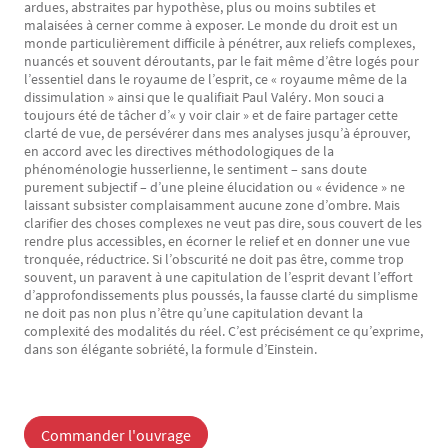
ardues, abstraites par hypothèse, plus ou moins subtiles et
malaisées à cerner comme à exposer. Le monde du droit est un
monde particulièrement difficile à pénétrer, aux reliefs complexes,
nuancés et souvent déroutants, par le fait même d’être logés pour
l’essentiel dans le royaume de l’esprit, ce « royaume même de la
dissimulation » ainsi que le qualifiait Paul Valéry. Mon souci a
toujours été de tâcher d’« y voir clair » et de faire partager cette
clarté de vue, de persévérer dans mes analyses jusqu’à éprouver,
en accord avec les directives méthodologiques de la
phénoménologie husserlienne, le sentiment – sans doute
purement subjectif – d’une pleine élucidation ou « évidence » ne
laissant subsister complaisamment aucune zone d’ombre. Mais
clarifier des choses complexes ne veut pas dire, sous couvert de les
rendre plus accessibles, en écorner le relief et en donner une vue
tronquée, réductrice. Si l’obscurité ne doit pas être, comme trop
souvent, un paravent à une capitulation de l’esprit devant l’effort
d’approfondissements plus poussés, la fausse clarté du simplisme
ne doit pas non plus n’être qu’une capitulation devant la
complexité des modalités du réel. C’est précisément ce qu’exprime,
dans son élégante sobriété, la formule d’Einstein.
Commander l'ouvrage