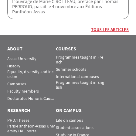
L'ouvrage de Marie CIROTTEAU, préfacé par Thomas
PERROUD, paraît le 4 novembre aux Éditions
Panthéon-Assas
TOUS LES ARTICLES
ABOUT
COURSES
Programmes taught in Fre
Assas University
nch
History
Summer schools
Equality, diversity and incl
usion
International campuses
Programmes taught in Eng
Campuses
lish
Faculty members
Doctorates Honoris Causa
RESEARCH
ON CAMPUS
PHD/Theses
Life on campus
Paris-Panthéon-Assas Univ
Student associations
ersity HAL portal
Studying in France