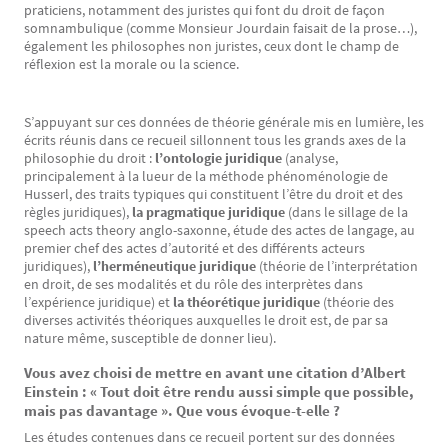
praticiens, notamment des juristes qui font du droit de façon
somnambulique (comme Monsieur Jourdain faisait de la prose…),
également les philosophes non juristes, ceux dont le champ de
réflexion est la morale ou la science.
S’appuyant sur ces données de théorie générale mis en lumière, les
Texte
écrits réunis dans ce recueil sillonnent tous les grands axes de la
philosophie du droit :
l’ontologie juridique
(analyse,
principalement à la lueur de la méthode phénoménologie de
Husserl, des traits typiques qui constituent l’être du droit et des
règles juridiques),
la pragmatique juridique
(dans le sillage de la
speech acts theory anglo-saxonne, étude des actes de langage, au
premier chef des actes d’autorité et des différents acteurs
juridiques),
l’herméneutique juridique
(théorie de l’interprétation
en droit, de ses modalités et du rôle des interprètes dans
l’expérience juridique) et
la théorétique juridique
(théorie des
diverses activités théoriques auxquelles le droit est, de par sa
nature même, susceptible de donner lieu).
Vous avez choisi de mettre en avant une citation d’Albert
Einstein : « Tout doit être rendu aussi simple que possible,
mais pas davantage ». Que vous évoque-t-elle ?
Les études contenues dans ce recueil portent sur des données