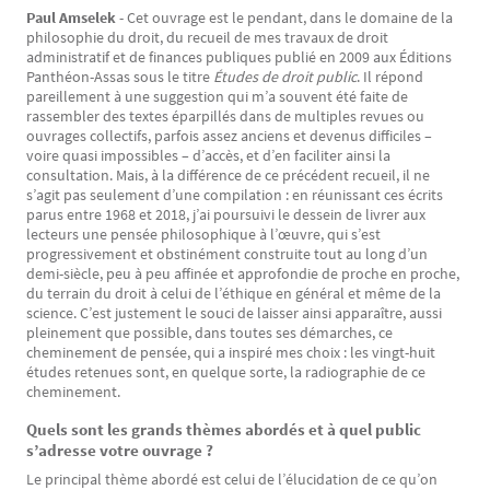
Paul Amselek
- Cet ouvrage est le pendant, dans le domaine de la
philosophie du droit, du recueil de mes travaux de droit
administratif et de finances publiques publié en 2009 aux Éditions
Panthéon-Assas sous le titre
Études de droit public
. Il répond
pareillement à une suggestion qui m’a souvent été faite de
rassembler des textes éparpillés dans de multiples revues ou
ouvrages collectifs, parfois assez anciens et devenus difficiles –
voire quasi impossibles – d’accès, et d’en faciliter ainsi la
consultation. Mais, à la différence de ce précédent recueil, il ne
s’agit pas seulement d’une compilation : en réunissant ces écrits
parus entre 1968 et 2018, j’ai poursuivi le dessein de livrer aux
lecteurs une pensée philosophique à l’œuvre, qui s’est
progressivement et obstinément construite tout au long d’un
demi-siècle, peu à peu affinée et approfondie de proche en proche,
du terrain du droit à celui de l’éthique en général et même de la
science. C’est justement le souci de laisser ainsi apparaître, aussi
pleinement que possible, dans toutes ses démarches, ce
cheminement de pensée, qui a inspiré mes choix : les vingt-huit
études retenues sont, en quelque sorte, la radiographie de ce
cheminement.
Quels sont les grands thèmes abordés et à quel public
s’adresse votre ouvrage ?
Le principal thème abordé est celui de l’élucidation de ce qu’on