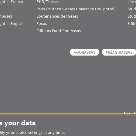
ht in French
PHD/Theses
Life
Paris-Panthéon-Assas University HAL portal
Stud
ampuses
Soutenances de thèses
Stud
ht in English
Focus
E-Sh
Éditions Panthéon-Assas
AGORASSAS
#RÉAGIRASSAS
Paris-
Images
Visuel svg
Visuel svg
s your data
fy your cookie settings at any time.