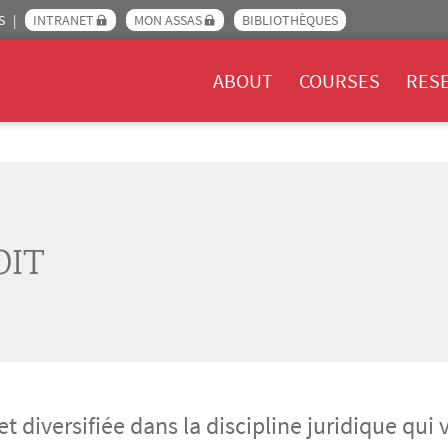
S
INTRANET
MON ASSAS
BIBLIOTHÈQUES
Menu Assas EN
ABOUT
COURSES
RES
OIT
 diversifiée dans la discipline juridique qui 