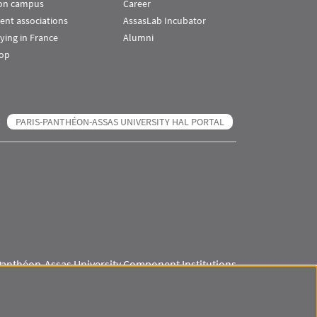
 on campus
Career
ent associations
AssasLab Incubator
ying in France
Alumni
op
PARIS-PANTHÉON-ASSAS UNIVERSITY HAL PORTAL
Panthéon-Assas University Component Institutions
Visuel svg
Visuel svg
Visuel svg
Visuel svg