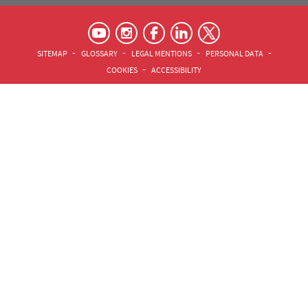
RS footer
Pied de page Assas Principal
SITEMAP
GLOSSARY
LEGAL MENTIONS
PERSONAL DATA
COOKIES
ACCESSIBILITY