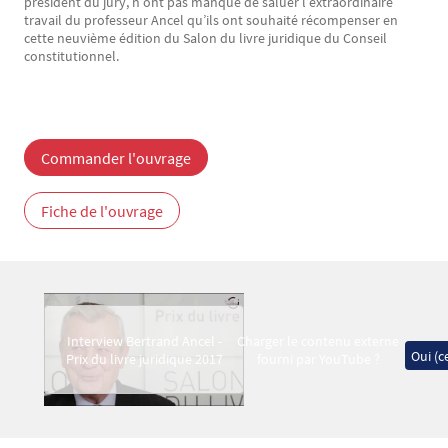
président du jury, n’ont pas manqué de saluer l’extraordinaire
travail du professeur Ancel qu’ils ont souhaité récompenser en
cette neuvième édition du Salon du livre juridique du Conseil
constitutionnel.
Commander l'ouvrage
Fiche de l'ouvrage
Video Mav
Interview Bertrand Ancel -
Charger le contenu externe
Oui (ce
Prix du livre juridique 2017
fourni par
YouTube
?