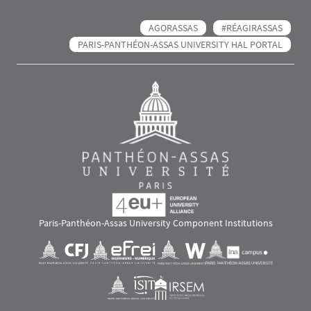
AGORASSAS
#RÉAGIRASSAS
PARIS-PANTHÉON-ASSAS UNIVERSITY HAL PORTAL
Paris-Panthéon-Assas University Component Institutions
Images
Visuel svg
Visuel svg
Visuel svg
Visuel svg
Visuel svg
Visuel svg