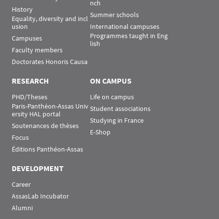
nch
History
Summer schools
Equality, diversity and incl
usion
International campuses
Programmes taught in Eng
Campuses
lish
Faculty members
Doctorates Honoris Causa
RESEARCH
ON CAMPUS
PHD/Theses
Life on campus
Paris-Panthéon-Assas Univ
Student associations
ersity HAL portal
Studying in France
Soutenances de thèses
E-Shop
Focus
Éditions Panthéon-Assas
DEVELOPMENT
Career
AssasLab Incubator
Alumni