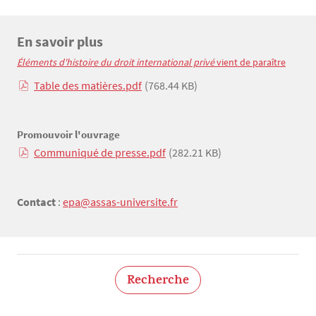
En savoir plus
Texte
Éléments d'histoire du droit international privé
 vient de paraître
Table des matières.pdf
(768.44 KB)
Promouvoir l'ouvrage
Communiqué de presse.pdf
(282.21 KB)
Contact
:
epa@assas-universite.fr
Recherche