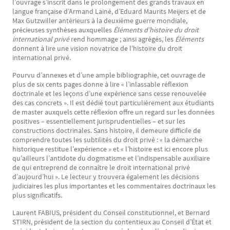
l’ouvrage s’inscrit dans le prolongement des grands travaux en
langue française d’Armand Lainé, d’Eduard Maurits Meijers et de
Max Gutzwiller antérieurs à la deuxième guerre mondiale,
précieuses synthèses auxquelles
Éléments d’histoire du droit
international privé
rend hommage ; ainsi agrégés, les
Éléments
donnent à lire une vision novatrice de l’histoire du droit
international privé.
Pourvu d’annexes et d’une ample bibliographie, cet ouvrage de
plus de six cents pages donne à lire « l’inlassable réflexion
doctrinale et les leçons d’une expérience sans cesse renouvelée
des cas concrets ». Il est dédié tout particulièrement aux étudiants
de master auxquels cette réflexion offre un regard sur les données
positives – essentiellement jurisprudentielles – et sur les
constructions doctrinales. Sans histoire, il demeure difficile de
comprendre toutes les subtilités du droit privé : « la démarche
historique restitue l’expérience » et « l’histoire est ici encore plus
qu’ailleurs l’antidote du dogmatisme et l’indispensable auxiliaire
de qui entreprend de connaître le droit international privé
d’aujourd’hui ». Le lecteur y trouvera également les décisions
judiciaires les plus importantes et les commentaires doctrinaux les
plus significatifs.
Laurent FABIUS, président du Conseil constitutionnel, et Bernard
STIRN, président de la section du contentieux au Conseil d’État et