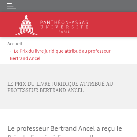
Logo
Skip to main content
Breadcrumb
Accueil
Le Prix du livre juridique attribué au professeur
Bertrand Ancel
LE PRIX DU LIVRE JURIDIQUE ATTRIBUÉ AU
PROFESSEUR BERTRAND ANCEL
Le professeur Bertrand Ancel a reçu le