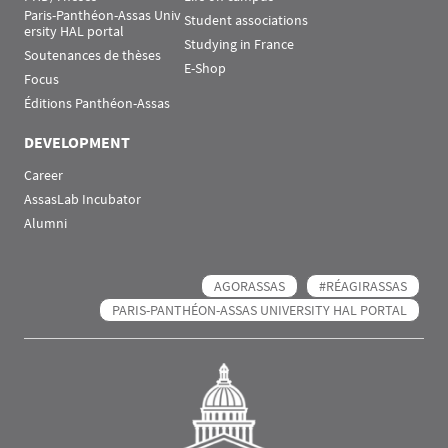
Paris-Panthéon-Assas Univ
Student associations
ersity HAL portal
Studying in France
Soutenances de thèses
E-Shop
Focus
Éditions Panthéon-Assas
DEVELOPMENT
Career
AssasLab Incubator
Alumni
AGORASSAS
#RÉAGIRASSAS
PARIS-PANTHÉON-ASSAS UNIVERSITY HAL PORTAL