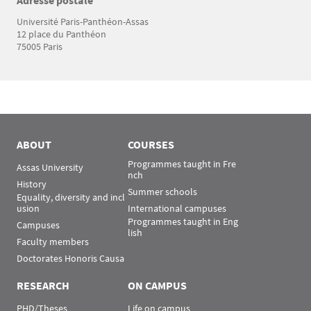
Adresse postale
Texte
Université Paris-Panthéon-Assas
12 place du Panthéon
75005 Paris
ABOUT
COURSES
Programmes taught in Fre
Assas University
nch
History
Summer schools
Equality, diversity and incl
usion
International campuses
Programmes taught in Eng
Campuses
lish
Faculty members
Doctorates Honoris Causa
RESEARCH
ON CAMPUS
PHD/Theses
Life on campus