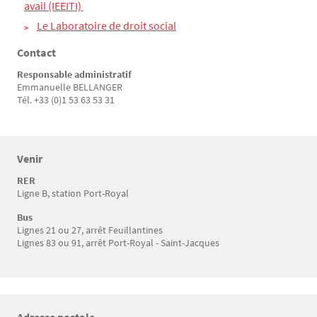
avail (IEEITI) 
Le Laboratoire de droit social
Contact
Responsable administratif
Emmanuelle BELLANGER
Tél. +33 (0)1 53 63 53 31
Venir
Texte
RER
Ligne B, station Port-Royal
Bus
Lignes 21 ou 27, arrêt Feuillantines
Lignes 83 ou 91, arrêt Port-Royal - Saint-Jacques