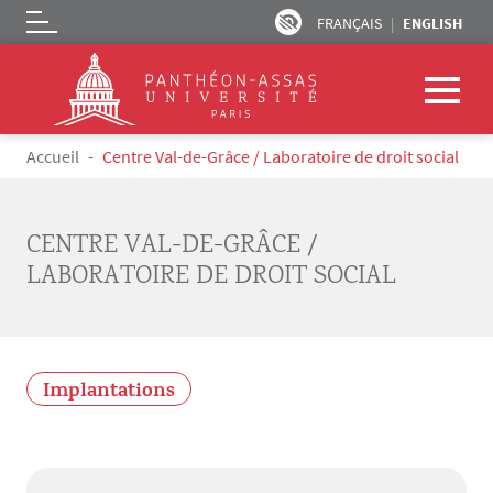
FRANÇAIS
ENGLISH
Logo
Skip to main content
Breadcrumb
Accueil
Centre Val-de-Grâce / Laboratoire de droit social
CENTRE VAL-DE-GRÂCE /
LABORATOIRE DE DROIT SOCIAL
Implantations