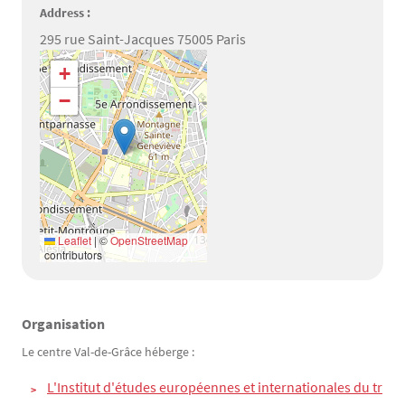
Address :
295 rue Saint-Jacques 75005 Paris
Géolocalisation
+
−
Leaflet
|
©
OpenStreetMap
contributors
Organisation
Texte
Le centre Val-de-Grâce héberge :
L'Institut d'études européennes et internationales du tr