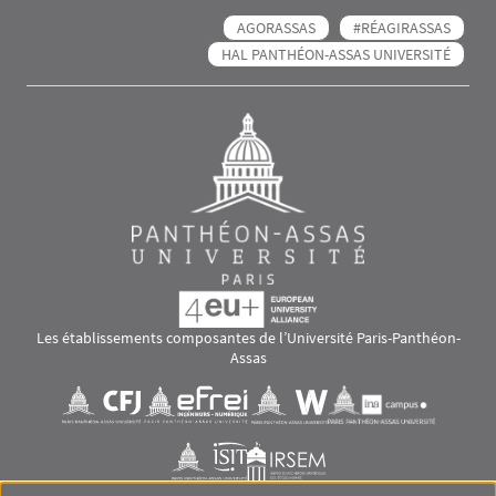
AGORASSAS
#RÉAGIRASSAS
HAL PANTHÉON-ASSAS UNIVERSITÉ
Les établissements composantes de l’Université Paris-Panthéon-
Assas
Images
Visuel svg
Visuel svg
Visuel svg
Visuel svg
Visuel svg
Visuel svg