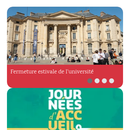
Fermeture estivale de l'université
I
r