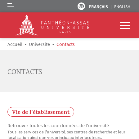
FRANÇAIS
ENGLISH
Logo
Aller au contenu principal
Fil d'Ariane
Accueil
Université
Contacts
CONTACTS
Vie de l’établissement
Retrouvez toutes les coordonnées de l'université
Tous les services de l'université, ses centres de recherche et leur
Texte
localisation ainsi que vos principaux interlocuteurs.