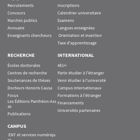
Recrutements
Inscriptions
Concours
Calendrier universitaire
Marchés publics
Examens
Annuaire
Langues enseignées
Enseignants chercheurs
 Orientation et insertion
Taxe d'apprentissage
RECHERCHE
INTERNATIONAL
Écoles doctorales
4EU+
Centres de recherche
Partir étudier à l'étranger
Soutenances de thèses
Venir étudier à l'université
Docteurs Honoris Causa
Campus internationaux
Focus
Formations à l'étranger
Les Éditions Panthéon-Ass
Financements
as
Universités partenaires
Publications
CAMPUS
 ENT et services numériqu
es